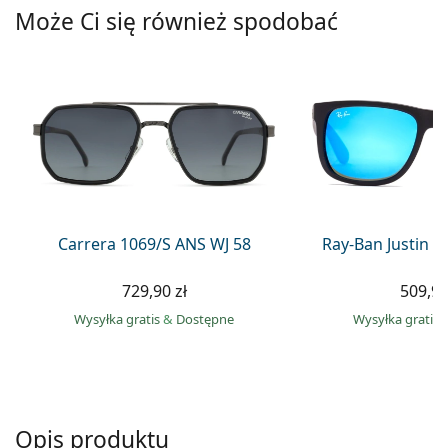
Precision
Może Ci się również spodobać
Total
Carrera 1069/S ANS WJ 58
Ray-Ban Justin 
729,90 zł
509,90
Wysyłka gratis
&
Dostępne
Wysyłka gratis
Opis produktu