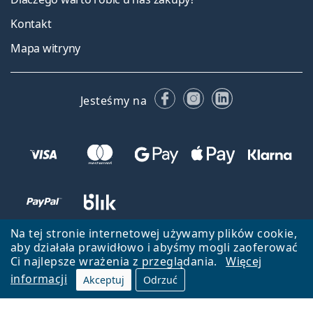
Kontakt
Mapa witryny
Facebooku
Instagramie
LinkedIn
Jesteśmy na
Na tej stronie internetowej używamy plików cookie,
aby działała prawidłowo i abyśmy mogli zaoferować
Ci najlepsze wrażenia z przeglądania.
Więcej
informacji
Akceptuj
Odrzuć
Wróć do strony głównej
Przejdź na górę
Lentiamo.pl jest własnością i jest zarządzane przez Lentiamo s.r.o.,