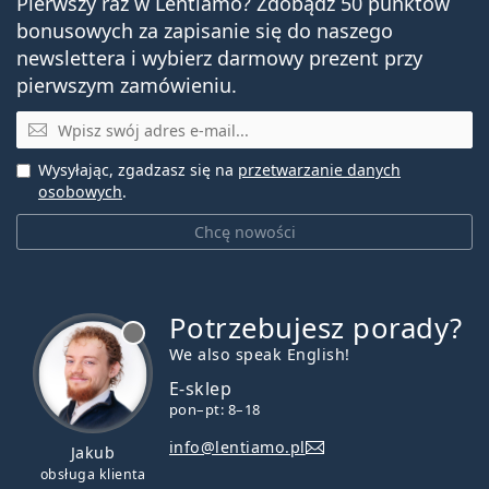
Pierwszy raz w Lentiamo? Zdobądź 50 punktów
bonusowych za zapisanie się do naszego
newslettera i wybierz darmowy prezent przy
pierwszym zamówieniu.
E-mail
Wysyłając, zgadzasz się na
przetwarzanie danych
osobowych
.
Chcę nowości
Potrzebujesz porady?
jest offline
We also speak English!
E-sklep
pon–pt: 8–18
info@lentiamo.pl
Jakub
obsługa klienta