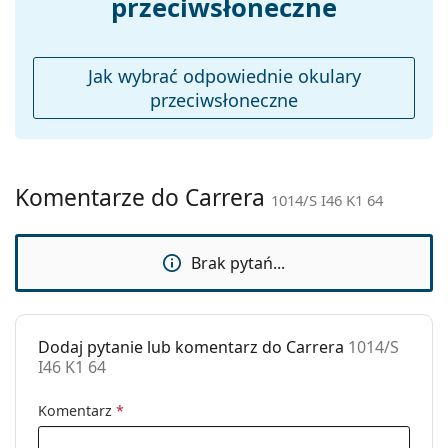
przeciwsłoneczne
Akcesoria
Etui:
Tak
Ściereczka do
Tak
Jak wybrać odpowiednie okulary
czyszczenia:
przeciwsłoneczne
Inne
Płeć:
Męskie
Kategoria:
Okulary przeciwsłoneczne
Komentarze do Carrera
1014/S I46 K1 64
Marka:
Carrera
Zastosowanie:
Moda
Brak pytań...
Kod:
1014/S I46 K1 64
Dodaj pytanie lub komentarz do Carrera
1014/S
I46 K1 64
Komentarz
*