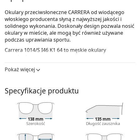
Okulary przeciwsłoneczne CARRERA od wiodącego
włoskiego producenta słyną z najwyższej jakości i
solidnego wykonania. Doskonały design pozwala nosić
okulary w mieście, ale mogą być również używane
podczas uprawiania sportu.
Carrera 1014/S I46 K1 64
to męskie okulary
przeciwsłoneczne.
Skorzystaj z funkcji wirtualnego przymierzania i
Pokaż więcej
zobacz, jak wyglądasz w okularach
przeciwsłonecznych.
Specyfikacje produktu
Oprawka okularów
Czarny kolor oprawek doskonale pasuje do
chłodnego odcienia skóry oraz do jasnobrązowych,
czarnych lub jasnoblond włosów.
138 mm
135 mm
Prostokątne oprawki okularów przeciwsłonecznych
Szerokość
Długość zausznika
są idealnym wyborem, jeśli masz owalną lub okrągłą
twarz.