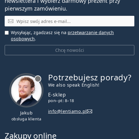
newslettera i wybierz darmowy prezent przy
pierwszym zamówieniu.
E-mail
Wysyłając, zgadzasz się na
przetwarzanie danych
osobowych
.
Chcę nowości
Potrzebujesz porady?
jest offline
We also speak English!
E-sklep
pon–pt: 8–18
info@lentiamo.pl
Jakub
obsługa klienta
Zakupy online