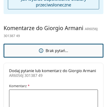
Inne
przeciwsłoneczne
Płeć:
Męskie
Kategoria:
Okulary przeciwsłoneczne
Marka:
Giorgio Armani
Komentarze do Giorgio Armani
AR6056J
Zastosowanie:
Moda
301387 49
Kod:
AR6056J 301387 49
Brak pytań...
Dodaj pytanie lub komentarz do Giorgio Armani
AR6056J 301387 49
Komentarz
*