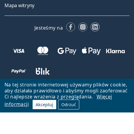
Mapa witryny
Facebooku
Instagramie
LinkedIn
Jesteśmy na
Na tej stronie internetowej używamy plików cookie,
aby działała prawidłowo i abyśmy mogli zaoferować
Ci najlepsze wrażenia z przeglądania.
Więcej
informacji
Akceptuj
Odrzuć
Wróć do strony głównej
Przejdź na górę
Lentiamo.pl jest własnością i jest zarządzane przez Lentiamo s.r.o.,
Czechy
Jesteśmy tu dla Ciebie już 18 lat.