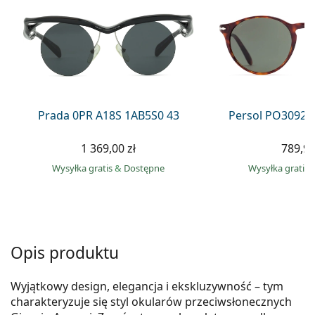
Precision
Total
Prada 0PR A18S 1AB5S0 43
Persol PO3092S
1 369,00 zł
789,90
Wysyłka gratis
&
Dostępne
Wysyłka gratis
Opis produktu
Wyjątkowy design, elegancja i ekskluzywność – tym
charakteryzuje się styl okularów przeciwsłonecznych