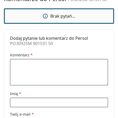
Zastosowanie:
Moda
Kod:
PO3092SM 901531 50
Brak pytań...
Możliwość
Nie
wykonania
okularów
Dodaj pytanie lub komentarz do Persol
korekcyjnych:
PO3092SM 901531 50
Komentarz
*
Imię
*
Twój e-mail
*