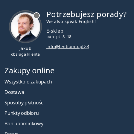
Potrzebujesz porady?
jest offline
We also speak English!
E-sklep
pon–pt: 8–18
info@lentiamo.pl
Jakub
obsługa klienta
Zakupy online
Wszystko o zakupach
Dostawa
Sposoby płatności
Punkty odbioru
Bon upominkowy
Status