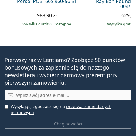
Persol PO3166S 960/56 51
Ray-Ban Round M
004/51
988,90 zł
629,90
Wysyłka gratis
&
Dostępne
Wysyłka gratis
Pierwszy raz w Lentiamo? Zdobądź 50 punktów
bonusowych za zapisanie się do naszego
newslettera i wybierz darmowy prezent przy
pierwszym zamówieniu.
E-mail
Wysyłając, zgadzasz się na
przetwarzanie danych
osobowych
.
Chcę nowości