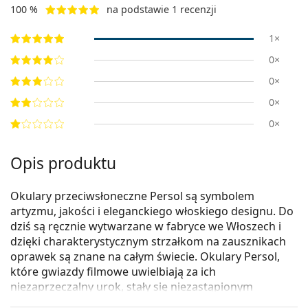
100 %
na podstawie 1 recenzji
1×
0×
0×
0×
0×
Opis produktu
Okulary przeciwsłoneczne Persol są symbolem
artyzmu, jakości i eleganckiego włoskiego designu. Do
dziś są ręcznie wytwarzane w fabryce we Włoszech i
dzięki charakterystycznym strzałkom na zausznikach
oprawek są znane na całym świecie. Okulary Persol,
które gwiazdy filmowe uwielbiają za ich
niezaprzeczalny urok, stały się niezastąpionym
dodatkiem dzięki ich wysokiej jakości, tradycyjnym