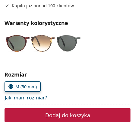
Precision
Kupiło już ponad 100 klientów
Total
Warianty kolorystyczne
Wybierz parametry
Rozmiar
M (50 mm)
Jaki mam rozmiar?
Dodaj do koszyka