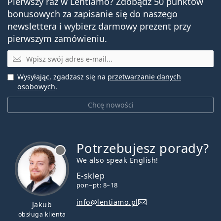
Pierwszy raz w Lentiamo? Zdobądź 50 punktów
bonusowych za zapisanie się do naszego
newslettera i wybierz darmowy prezent przy
pierwszym zamówieniu.
E-mail
Wysyłając, zgadzasz się na
przetwarzanie danych
osobowych
.
Chcę nowości
Potrzebujesz porady?
jest offline
We also speak English!
E-sklep
pon–pt: 8–18
info@lentiamo.pl
Jakub
obsługa klienta