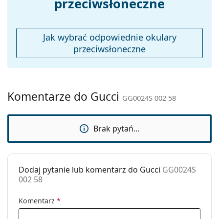
przeciwsłoneczne
Inne
Płeć:
Damskie
Jak wybrać odpowiednie okulary
Kategoria:
Okulary przeciwsłoneczne
przeciwsłoneczne
Marka:
Gucci
Zastosowanie:
Moda
Kod:
GG0024S 002 58
Komentarze do Gucci
GG0024S 002 58
Brak pytań...
Dodaj pytanie lub komentarz do Gucci
GG0024S
002 58
Komentarz
*