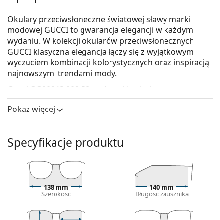
Okulary przeciwsłoneczne światowej sławy marki
modowej GUCCI to gwarancja elegancji w każdym
wydaniu. W kolekcji okularów przeciwsłonecznych
GUCCI klasyczna elegancja łączy się z wyjątkowym
wyczuciem kombinacji kolorystycznych oraz inspiracją
najnowszymi trendami mody.
Gucci GG0024S 002 58
to damskie okulary
przeciwsłoneczne.
Pokaż więcej
Skorzystaj z funkcji wirtualnego przymierzania i
zobacz, jak wyglądasz w okularach
przeciwsłonecznych.
Specyfikacje produktu
Oprawka okularów
Brązowy kolor oprawek doskonale pasuje do
ciepłego odcienia skóry oraz do jasnobrązowych,
138 mm
140 mm
czarnych lub ciemnoblond włosów.
Szerokość
Długość zausznika
Kwadratowe oprawki okularów przeciwsłonecznych
są idealnym wyborem, jeśli masz okrągłą, owalną