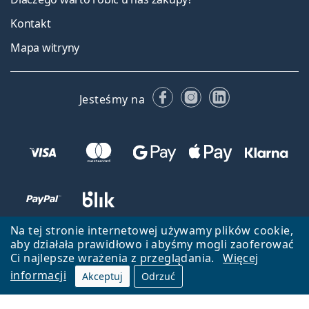
Kontakt
Mapa witryny
Facebooku
Instagramie
LinkedIn
Jesteśmy na
Na tej stronie internetowej używamy plików cookie,
aby działała prawidłowo i abyśmy mogli zaoferować
Ci najlepsze wrażenia z przeglądania.
Więcej
informacji
Akceptuj
Odrzuć
Wróć do strony głównej
Przejdź na górę
Lentiamo.pl jest własnością i jest zarządzane przez Lentiamo s.r.o.,