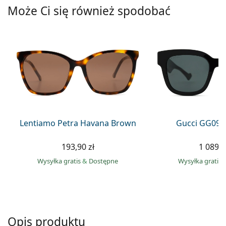
Precision
Może Ci się również spodobać
Total
Lentiamo Petra Havana Brown
Gucci GG099
193,90 zł
1 089,0
Wysyłka gratis
&
Dostępne
Wysyłka gratis
Opis produktu