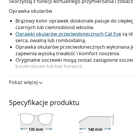
Skorzystaj z funkcji wirtualnego przymierzania i zobac
Oprawka okularów
Brązowy kolor oprawek doskonale pasuje do ciepłeg
czarnych lub ciemnoblond włosów.
Oprawki okularów przeciwsłonecznych Cat Eye
są id
serca, owalną lub romboidalną.
Oprawka okularów przeciwsłonecznych wykonana jes
zapewnia wysoką trwałość i komfort noszenia.
Oryginalne soczewki mogą zostać zastąpione soc
korekcyjnymi lub bez korekcji.
Szkła okularowe
Pokaż więcej
Brązowe soczewki okularów nieznacznie blokują niebie
jaśniejsze widzenie. Mają wszechstronne zastosowa
krótkowzroczność.
Specyfikacje produktu
Okulary posiadają
soczewki gradalne
, których zaba
jaśniejsze w dół. Najciemniejszy odcień w górnej czę
słonecznego, a jaśniejszy odcień w dolnej części z
soczewek zapewnia lepszą orientację w przestrzeni i
135 mm
140 mm
pozwala na wyraźniejsze widzenie w dolnej części po