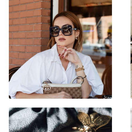
Materiał oprawek:
Plastik
Rozmiar:
M
Szerokość:
135 mm
Długość zausznika:
140 mm
Szerokość mostka:
20 mm
Waga:
150 g
Regulowane noski:
Nie
Akcesoria
Etui:
Tak
Ściereczka do czyszczenia:
Tak
Inne
Płeć:
Damskie
Kategoria:
Okulary przeciwsło