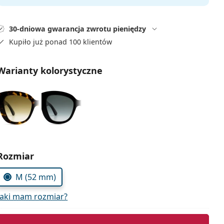
30-dniowa gwarancja zwrotu pieniędzy
Kupiło już ponad 100 klientów
Warianty kolorystyczne
Wybierz parametry
Rozmiar
M (52 mm)
Jaki mam rozmiar?