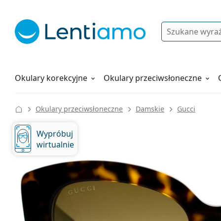
Wyszukiwanie
Logowanie
Nawigacja strony
Płyny do soczewek
Wszystko o zakupach
Okulary korekcyjne
Okulary przeciwsłoneczne
Okulary przeciwsłoneczne
Damskie
Gucci
Wypróbuj
wirtualnie