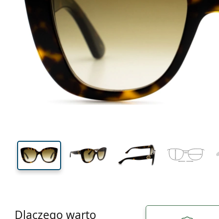
135 mm
Szerokość
Szeroko
soczewk
48 mm
52 mm
Wysokość soczewki
Szerokość soczewki
Dlaczego warto