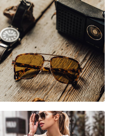
neczne