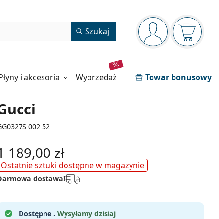
Panel nawigacyjny
Szukaj
jesteś zalogowan
Koszyk j
Płyny i akcesoria
wyprzedaż
Towar bonusowy
Gucci
GG0327S 002 52
1 189,00 zł
Ostatnie sztuki dostępne w magazynie
Darmowa dostawa!
Dostępne .
Wysyłamy dzisiaj