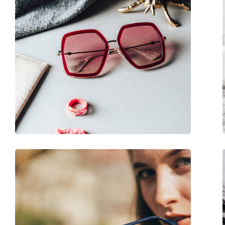
Marka:
Gucci
Zastosowanie:
Moda
Kod:
GG0327S 002 52
Możliwość wykonania okularów
Tak
korekcyjnych: