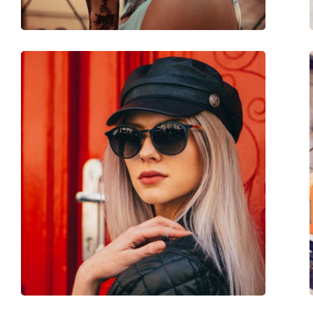
Akcesoria
Etui:
Tak
Ściereczka do czyszczenia:
Tak
Inne
Płeć:
Męskie
Kategoria:
Okulary przeciwsło
Marka:
Guess
Zastosowanie:
Moda
Kod:
GU6947 10C 51