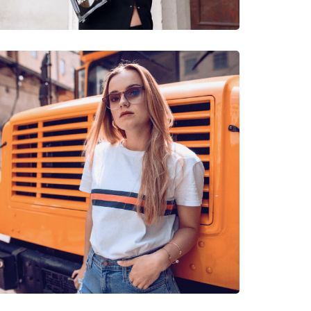
neczne