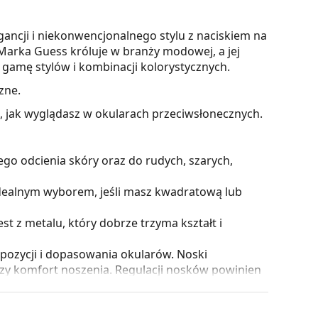
ancji i niekonwencjonalnego stylu z naciskiem na
Marka Guess króluje w branży modowej, a jej
 gamę stylów i kombinacji kolorystycznych.
zne.
z, jak wyglądasz w okularach przeciwsłonecznych.
go odcienia skóry oraz do rudych, szarych,
dealnym wyborem, jeśli masz kwadratową lub
 z metalu, który dobrze trzyma kształt i
pozycji i dopasowania okularów. Noski
szy komfort noszenia. Regulacji nosków powinien
 ich uszkodzenia lub złamania w wyniku