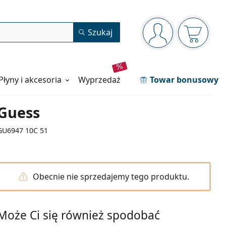
Panel nawigacyjny
Szukaj
jesteś zalogowan
Koszyk j
Płyny i akcesoria
wyprzedaż
Towar bonusowy
Guess
GU6947 10C 51
Obecnie nie sprzedajemy tego produktu.
Może Ci się również spodobać