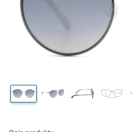
132 mm
Szerokość
Szeroko
soczewk
46 mm
51 mm
Wysokość soczewki
Szerokość soczewki