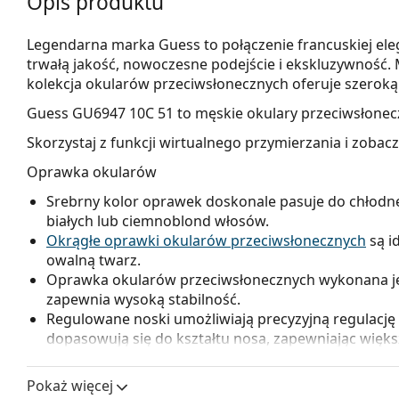
Opis produktu
Legendarna marka Guess to połączenie francuskiej eleg
trwałą jakość, nowoczesne podejście i ekskluzywność. 
kolekcja okularów przeciwsłonecznych oferuje szeroką
Guess GU6947 10C 51
to męskie okulary przeciwsłonec
Skorzystaj z funkcji wirtualnego przymierzania i zobac
Oprawka okularów
Srebrny kolor oprawek doskonale pasuje do chłodne
białych lub ciemnoblond włosów.
Okrągłe oprawki okularów przeciwsłonecznych
są i
owalną twarz.
Oprawka okularów przeciwsłonecznych wykonana jest
zapewnia wysoką stabilność.
Regulowane noski umożliwiają precyzyjną regulację 
dopasowują się do kształtu nosa, zapewniając więk
zawsze dokonywać doświadczony optyk, aby uniknąć
nieprofesjonalnej manipulacji.
Pokaż więcej