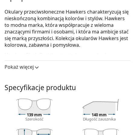
Okulary przeciwsłoneczne Hawkers charakteryzują się
nieskończoną kombinacją kolorów i stylów. Hawkers
to modna marka, która współpracuje z wieloma
znaczącymi firmami i osobami, i która ma ambicje stać
się marką przyszłości. Kolekcja okularów Hawkers jest
kolorowa, zabawna i pomysłowa.
Hawkers Black Dark Lax
to okulary przeciwsłoneczne
unisex.
Pokaż więcej
Skorzystaj z funkcji wirtualnego przymierzania i
zobacz, jak wyglądasz w okularach
przeciwsłonecznych.
Specyfikacje produktu
Oprawka okularów
Czarny kolor oprawek doskonale pasuje do
chłodnego odcienia skóry oraz do jasnobrązowych,
139 mm
140 mm
czarnych lub jasnoblond włosów.
Szerokość
Długość zausznika
Kwadratowe oprawki okularów przeciwsłonecznych
są idealnym wyborem, jeśli masz okrągłą, owalną