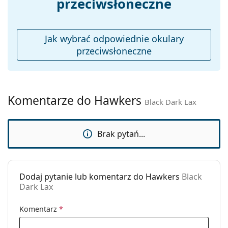
przeciwsłoneczne
Etui:
Nie
Ściereczka do
Nie
czyszczenia:
Jak wybrać odpowiednie okulary
Inne
przeciwsłoneczne
Płeć:
Unisex
Kategoria:
Okulary przeciwsłoneczne
Marka:
Hawkers
Komentarze do Hawkers
Black Dark Lax
Zastosowanie:
Moda
Kod:
Black Dark Lax
Brak pytań...
Dodaj pytanie lub komentarz do Hawkers
Black
Dark Lax
Komentarz
*