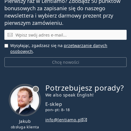
Pierwszy raz w Lentiamo? Zdobądź 50 punktów
bonusowych za zapisanie się do naszego
newslettera i wybierz darmowy prezent przy
pierwszym zamówieniu.
E-mail
Wysyłając, zgadzasz się na
przetwarzanie danych
osobowych
.
Chcę nowości
Potrzebujesz porady?
jest offline
We also speak English!
E-sklep
pon–pt: 8–18
info@lentiamo.pl
Jakub
obsługa klienta