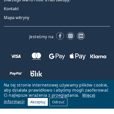
Kontakt
Mapa witryny
Facebooku
Instagramie
LinkedIn
Jesteśmy na
Na tej stronie internetowej używamy plików cookie,
aby działała prawidłowo i abyśmy mogli zaoferować
Ci najlepsze wrażenia z przeglądania.
Więcej
informacji
Akceptuj
Odrzuć
Wróć do strony głównej
Przejdź na górę
Lentiamo.pl jest własnością i jest zarządzane przez Lentiamo s.r.o.,