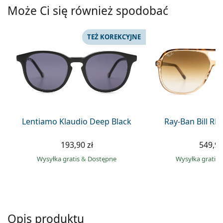
Precision
Może Ci się również spodobać
Total
TEŻ KOREKCYJNE
Lentiamo Klaudio Deep Black
Ray-Ban Bill R
193,90 zł
549,90
Wysyłka gratis
&
Dostępne
Wysyłka gratis
Opis produktu