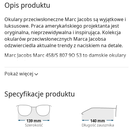
Opis produktu
Okulary przeciwsłoneczne Marc Jacobs są wyjątkowe i
luksusowe. Praca amerykańskiego projektanta jest
oryginalna, nieprzewidywalna i inspirująca. Kolekcja
okularów przeciwsłonecznych Marca Jacobsa
odzwierciedla aktualne trendy z naciskiem na detale.
Marc Jacobs Marc 458/S 807 9O 53
to damskie okulary
przeciwsłoneczne.
Skorzystaj z funkcji wirtualnego przymierzania i
Pokaż więcej
zobacz, jak wyglądasz w okularach
przeciwsłonecznych.
Specyfikacje produktu
Oprawka okularów
Czarny kolor oprawek doskonale pasuje do
chłodnego odcienia skóry oraz do jasnobrązowych,
czarnych lub jasnoblond włosów.
139 mm
140 mm
Kwadratowe oprawki okularów przeciwsłonecznych
Szerokość
Długość zausznika
są idealnym wyborem, jeśli masz okrągłą, owalną