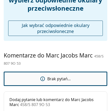
wybierz odpowiednie okulary
przeciwsłoneczne
Akcesoria
Etui:
Tak
Ściereczka do
Tak
Jak wybrać odpowiednie okulary
czyszczenia:
przeciwsłoneczne
Inne
Płeć:
Damskie
Kategoria:
Okulary przeciwsłoneczne
Komentarze do Marc Jacobs Marc
458/S
Marka:
Marc Jacobs
807 9O 53
Zastosowanie:
Moda
Kod:
458/S 807 9O 53
Brak pytań...
Dodaj pytanie lub komentarz do Marc Jacobs
Marc
458/S 807 9O 53