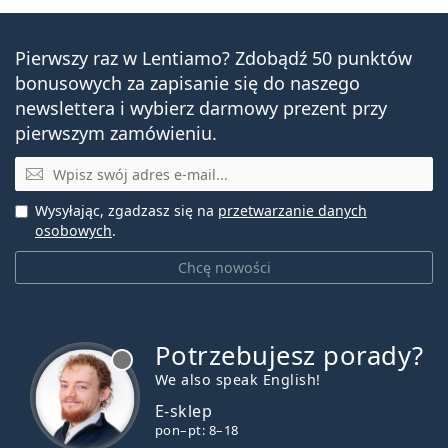
Pierwszy raz w Lentiamo? Zdobądź 50 punktów
bonusowych za zapisanie się do naszego
newslettera i wybierz darmowy prezent przy
pierwszym zamówieniu.
E-mail
Wysyłając, zgadzasz się na
przetwarzanie danych
osobowych
.
Chcę nowości
Potrzebujesz porady?
jest offline
We also speak English!
E-sklep
pon–pt: 8–18