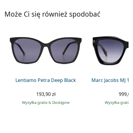
Precision
Może Ci się również spodobać
Total
Lentiamo Petra Deep Black
Marc Jacobs MJ 10
193,90 zł
999,00
Wysyłka gratis
&
Dostępne
Wysyłka gratis