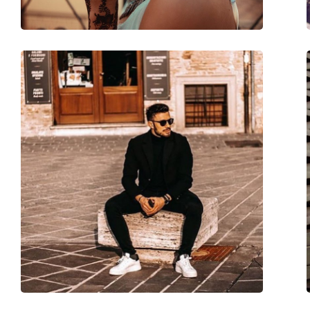
Akcesoria
Etui:
Tak
Ściereczka do czyszczenia:
Tak
Inne
Płeć:
Unisex
Kategoria:
Okulary przeciwsło
Marka:
Meller
Zastosowanie:
Moda
Kod:
Yster Gold Kakao