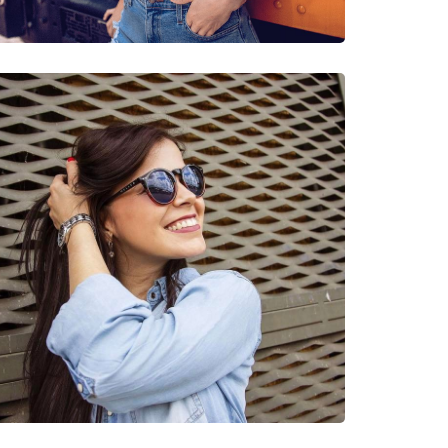
neczne