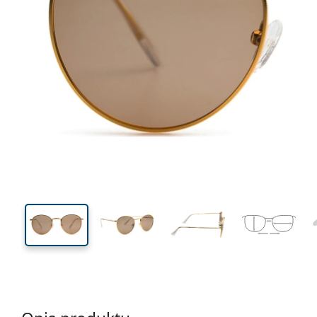
129 mm
Szerokość
Szeroko
soczewk
46 mm
49 mm
Wysokość soczewki
Szerokość soczewki