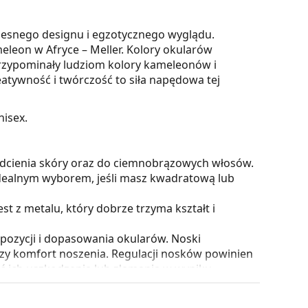
zesnego designu i egzotycznego wyglądu.
ameleon w Afryce – Meller. Kolory okularów
przypominały ludziom kolory kameleonów i
eatywność i twórczość to siła napędowa tej
nisex.
odcienia skóry oraz do ciemnobrązowych włosów.
dealnym wyborem, jeśli masz kwadratową lub
 z metalu, który dobrze trzyma kształt i
pozycji i dopasowania okularów. Noski
szy komfort noszenia. Regulacji nosków powinien
 ich uszkodzenia lub złamania w wyniku