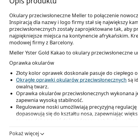
Opis produktu
Okulary przeciwsłoneczne Meller to połączenie nowoc
Inspiracją dla nazwy i logo firmy stał się największy k
przeciwsłonecznych zostały zaprojektowane tak, aby 
najpiękniejsze miejsca na kontynencie afrykańskim. Kr
modowej firmy z Barcelony.
Meller Yster Gold Kakao
to okulary przeciwsłoneczne u
Oprawka okularów
Złoty kolor oprawek doskonale pasuje do ciepłego 
Okrągłe oprawki okularów przeciwsłonecznych
są i
owalną twarz.
Oprawka okularów przeciwsłonecznych wykonana jest
zapewnia wysoką stabilność.
Regulowane noski umożliwiają precyzyjną regulację 
dopasowują się do kształtu nosa, zapewniając więk
zawsze dokonywać doświadczony optyk, aby uniknąć
nieprofesjonalnej manipulacji.
Pokaż więcej
Szkła okularowe