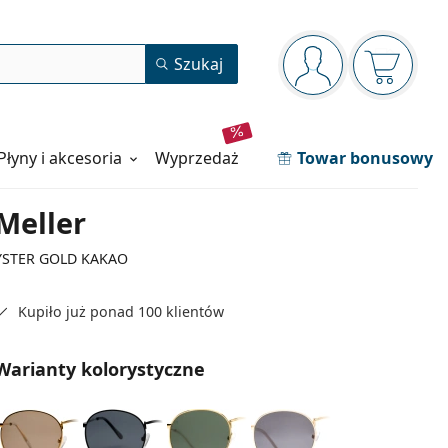
Panel nawigacyjny
Szukaj
jesteś zalogowan
Koszyk j
Płyny i akcesoria
wyprzedaż
Towar bonusowy
Meller
YSTER GOLD KAKAO
Kupiło już ponad 100 klientów
Warianty kolorystyczne