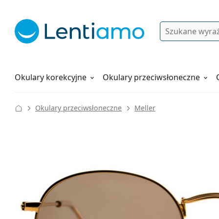
Wyszukiwanie
Logowanie
Nawigacja strony
Płyny do soczewek
Wszystko o zakupach
Okulary korekcyjne
Okulary przeciwsłoneczne
Okulary przeciwsłoneczne
Meller