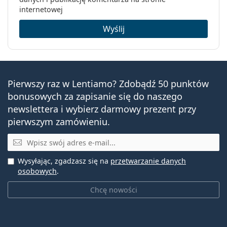
Soczewek w
30
bardzo wilgotnym otoczeniu i potrzebują soczewek
internetowej
pudełku:
kontaktowych, które są jednocześnie nawilżające i
Wyślij
przepuszczające powietrze.
Waga:
90 g
Inne
Często zadawane pytania
Kategoria:
Soczewki jednodniowe
Toryczne soczewki kontaktowe
Pierwszy raz w Lentiamo? Zdobądź 50 punktów
Jak długo można nosić soczewki jednodniowe
bonusowych za zapisanie się do naszego
Soczewki kontaktowe
MyDay Toric?
newslettera i wybierz darmowy prezent przy
pierwszym zamówieniu.
Czy można spać w soczewkach jednodniowych
E-mail
MyDay Toric?
Wysyłając, zgadzasz się na
przetwarzanie danych
osobowych
.
Jaka jest różnica między opakowaniami MyDay
Chcę nowości
daily disposable zawierającymi 30 a 90 sztuk?