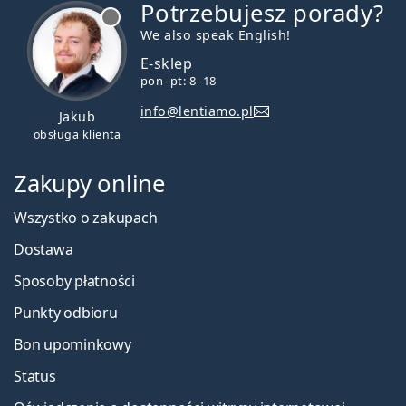
Inne toryczne soczewki
Potrzebujesz porady?
jest offline
kontaktowe jednodniowe
We also speak English!
E-sklep
pon–pt: 8–18
Acuvue Oasys 1-Day with HydraLuxe for
Astigmatism
info@lentiamo.pl
Jakub
Biotrue ONEday for Astigmatism
obsługa klienta
DAILIES AquaComfort Plus Toric
Zakupy online
Powiązane artykuły z naszego
Wszystko o zakupach
bloga
Dostawa
Czy można brać prysznic w soczewkach
Sposoby płatności
kontaktowych?
Punkty odbioru
Czym są soczewki kontaktowe hydrożelowe i
silikonowo-hydrożelowe?
Bon upominkowy
Astygmatyzm: objawy, diagnostyka i leczenie
Masz astygmatyzm? Wypróbuj darmowy test online
Status
Filtr UV w soczewkach kontaktowych zwiększa