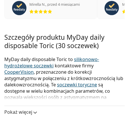
Mirella N.
,
przed 4 miesiącami
Mire
ocena 5 z 5
Szczegóły produktu MyDay daily
disposable Toric (30 soczewek)
MyDay daily disposable Toric to
silikonowo-
hydrożelowe soczewki
kontaktowe firmy
CooperVision
, przeznaczone do korekcji
astygmatyzmu w połączeniu z krótkowzrocznością lub
dalekowzrocznością. Te
soczewki toryczne
są
dostępne w wielu kombinacjach parametrów, co
pozwala większości osób z astygmatyzmem na
noszenie nawet soczewek jednodniowych, ponieważ
obejmują one niemal wszystkie wartości dioptrii
Pokaż więcej
astygmatyzmu.
Jednodniowe soczewki kontaktowe
MyDay Toric