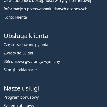
Oświadczenie o dostępności witryny internetowej
ochronę rogówki przed niebezpiecznym
Informacje o przetwarzaniu danych osobowych
promieniowaniem ultrafioletowym. Soczewki nie
zakrywają jednak całego oka, dlatego połączenie
Konto klienta
soczewek kontaktowych z filtrem UV i
okularów
przeciwsłonecznych
stanowi idealną ochronę przed
szkodliwym promieniowaniem UV.
Obsługa klienta
Najczęściej sprzedawane z kroplami do oczu
Max
OptiFresh 10 ml
.
Często zadawane pytania
To jest wyrób medyczny. Przed użyciem zapoznaj się z
Zwroty do 30 dni
instrukcją używania.
365-dniowa gwarancja wymiany
Skargi i reklamacje
Nasze usługi
Program bonusowy
System rabatowy