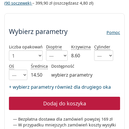
(90 soczewek)
–
399,90 zł
(oszczędzasz
4,80 zł
)
Precision
Total
Wybierz parametry
Wybierz parametry
Pomoc
Liczba opakowań
Dioptrie
Krzywizna
Cylinder
8.60
Oś
Średnica
Dostępność
14.50
wybierz parametry
+ wybierz parametry również dla drugiego oka
Dodaj do koszyka
Bezpłatna dostawa dla zamówień powyżej 169 zł
W przypadku mniejszych zamówień koszty wysyłki