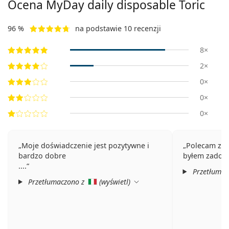
Ocena MyDay daily disposable Toric
96 %
na podstawie 10 recenzji
8×
2×
0×
0×
0×
Moje doświadczenie jest pozytywne i
Polecam zak
bardzo dobre
byłem zadow
....
Przetłumac
Przetłumaczono z
(
wyświetl
)