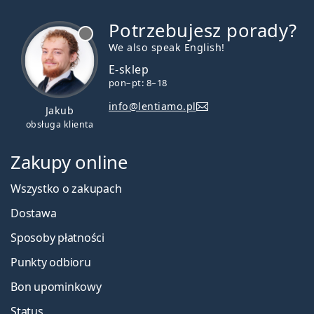
To jest wyrób medyczny. Przed użyciem zapoznaj się z
instrukcją używania.
Potrzebujesz porady?
jest offline
We also speak English!
E-sklep
pon–pt: 8–18
info@lentiamo.pl
Jakub
obsługa klienta
Zakupy online
Wszystko o zakupach
Dostawa
Sposoby płatności
Punkty odbioru
Bon upominkowy
Status