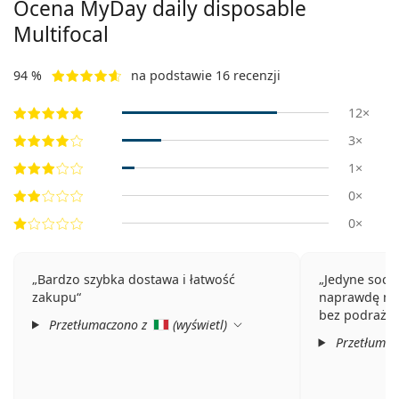
Ocena MyDay daily disposable
Multifocal
94 %
na podstawie 16 recenzji
12×
3×
1×
0×
0×
Bardzo szybka dostawa i łatwość
Jedyne socz
zakupu
naprawdę mog
bez podrażni
Przetłumaczono z
(
wyświetl
)
Przetłumac