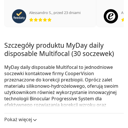
Alessandro S.
,
przed 23 dniami
Ano
ocena 5 z 5
Szczegóły produktu MyDay daily
disposable Multifocal (30 soczewek)
MyDay daily disposable Multifocal to jednodniowe
soczewki kontaktowe firmy CooperVision
przeznaczone do korekcji prezbiopii. Oprócz zalet
materiału silikonowo-hydrożelowego, oferują swoim
użytkownikom również wykorzystanie innowacyjnej
technologii Binocular Progressive System dla
efektywnego rozwiązania korekcji wzroku oraz
unikalnej technologii Aquaform, która utrzymuje
soczewki naturalnie nawilżone i komfortowe.
Pokaż więcej
Silikonowo-hydrożelowe soczewki kontaktowe MyDay