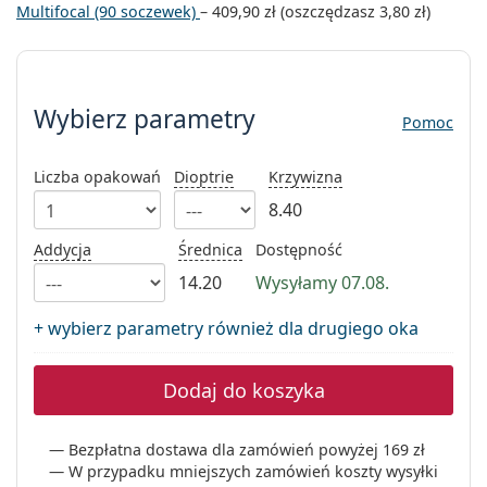
Multifocal (90 soczewek)
–
409,90 zł
(oszczędzasz
3,80 zł
)
Precision
Total
Wybierz parametry
Wybierz parametry
Pomoc
Liczba opakowań
Dioptrie
Krzywizna
8.40
Addycja
Średnica
Dostępność
14.20
Wysyłamy 07.08.
+ wybierz parametry również dla drugiego oka
Dodaj do koszyka
Bezpłatna dostawa dla zamówień powyżej 169 zł
W przypadku mniejszych zamówień koszty wysyłki