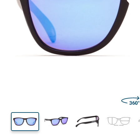
127 mm
Szerokość
Szeroko
soczewk
42 mm
55 mm
Wysokość soczewki
Szerokość soczewki