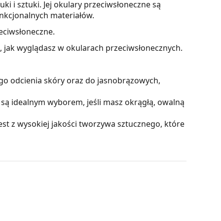
i i sztuki. Jej okulary przeciwsłoneczne są
unkcjonalnych materiałów.
eciwsłoneczne.
z, jak wyglądasz w okularach przeciwsłonecznych.
go odcienia skóry oraz do jasnobrązowych,
są idealnym wyborem, jeśli masz okrągłą, owalną
t z wysokiej jakości tworzywa sztucznego, które
kontrast, minimalizują odbicia światła i tłumią
e są z plastiku, którego niezaprzeczalnymi
ition Optics) zapewnia doskonałą ostrość,