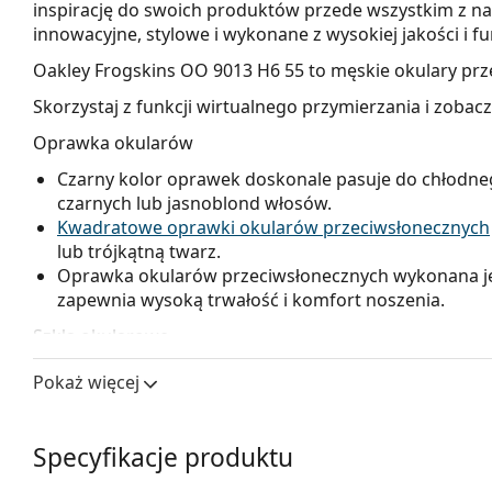
inspirację do swoich produktów przede wszystkim z nauk
innowacyjne, stylowe i wykonane z wysokiej jakości i f
Oakley Frogskins OO 9013 H6 55
to męskie okulary prz
Skorzystaj z funkcji wirtualnego przymierzania i zobac
Oprawka okularów
Czarny kolor oprawek doskonale pasuje do chłodne
czarnych lub jasnoblond włosów.
Kwadratowe oprawki okularów przeciwsłonecznych
lub trójkątną twarz.
Oprawka okularów przeciwsłonecznych wykonana jes
zapewnia wysoką trwałość i komfort noszenia.
Szkła okularowe
Fioletowe soczewki okularów nieznacznie zwiększają 
Pokaż więcej
biały kolor.
Soczewki tych okularów przeciwsłonecznych wykonan
zaletami są niska waga i odporność na pękanie.
Specyfikacje produktu
Innowacyjna technologia soczewek
HDO
(High Defin