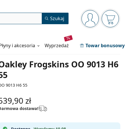
Panel nawigacyjny
Szukaj
jesteś zalogowan
Koszyk j
Płyny i akcesoria
wyprzedaż
Towar bonusowy
Oakley Frogskins OO 9013 H6
55
OO 9013 H6 55
539,90 zł
Darmowa dostawa!
Dostępne .
Wysyłamy 10.08.