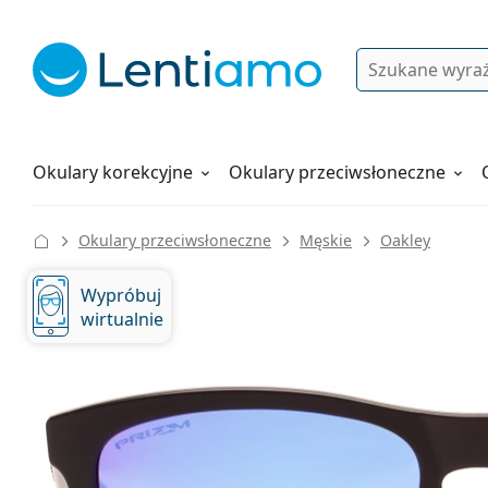
Wyszukiwanie
Logowanie
Nawigacja strony
Płyny do soczewek
Wszystko o zakupach
Okulary korekcyjne
Okulary przeciwsłoneczne
Okulary przeciwsłoneczne
Męskie
Oakley
Wypróbuj
wirtualnie