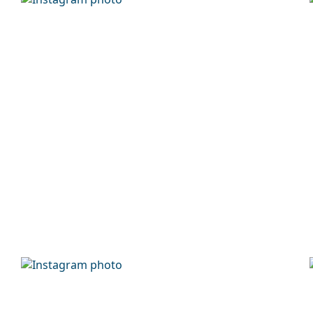
Ściereczka do czyszczenia:
Tak
Inne
Płeć:
Męskie
Kategoria:
Okulary przeciwsło
Marka:
Oakley
Zastosowanie:
Sport
Odpowiednie do sportu:
Turystyka
Kod:
OO 9013 H6 55