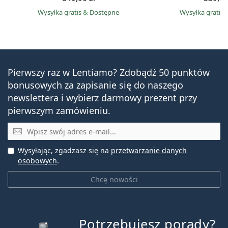
Wysyłka gratis
&
Dostępne
Wysyłka gratis
Pierwszy raz w Lentiamo? Zdobądź 50 punktów
bonusowych za zapisanie się do naszego
newslettera i wybierz darmowy prezent przy
pierwszym zamówieniu.
E-mail
Wysyłając, zgadzasz się na
przetwarzanie danych
osobowych
.
Chcę nowości
Potrzebujesz porady?
jest online