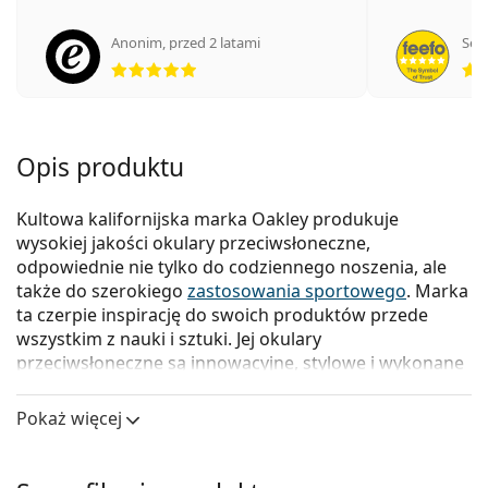
Anonim
,
przed 2 latami
Seba
ocena 5 z 5
Opis produktu
Kultowa kalifornijska marka Oakley produkuje
wysokiej jakości okulary przeciwsłoneczne,
odpowiednie nie tylko do codziennego noszenia, ale
także do szerokiego
zastosowania sportowego
. Marka
ta czerpie inspirację do swoich produktów przede
wszystkim z nauki i sztuki. Jej okulary
przeciwsłoneczne są innowacyjne, stylowe i wykonane
z wysokiej jakości i funkcjonalnych materiałów.
Pokaż więcej
Linia modelowa Holbrook to połączenie sztuki i
technologii, reprezentujące ducha przygody. Nazwa
linii jest inspirowana małym miasteczkiem położonym