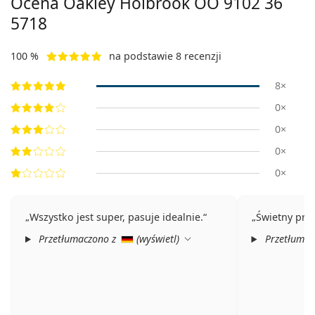
Ocena Oakley Holbrook
OO 9102 36
5718
100 %
na podstawie 8 recenzji
8×
0×
0×
0×
0×
Wszystko jest super, pasuje idealnie.
Świetny pro
Przetłumaczono z
(
wyświetl
)
Przetłumac