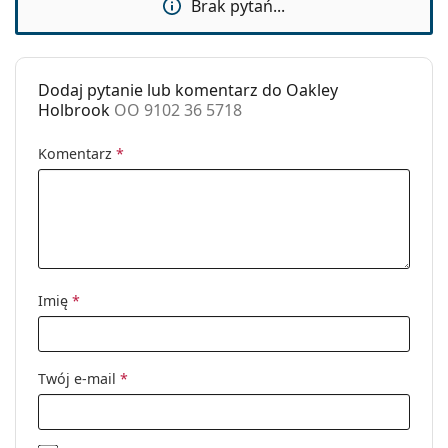
Brak pytań...
Odpowiednie do
Turystyka
sportu:
Kod:
OO 9102 36 5718
Dodaj pytanie lub komentarz do Oakley
Holbrook
OO 9102 36 5718
Możliwość
Nie
wykonania
Komentarz
*
okularów
korekcyjnych:
Imię
*
Twój e-mail
*