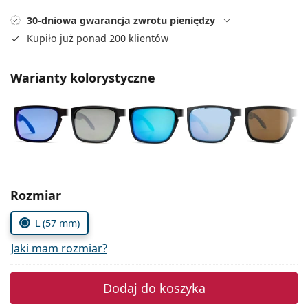
Precision
30-dniowa gwarancja zwrotu pieniędzy
Total
Kupiło już ponad 200 klientów
Warianty kolorystyczne
Wybierz parametry
Rozmiar
L (57 mm)
Jaki mam rozmiar?
Dodaj do koszyka