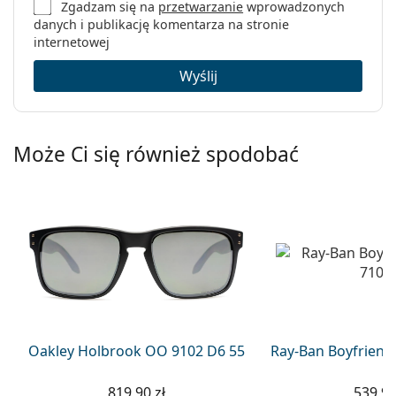
Zgadzam się na
przetwarzanie
wprowadzonych
danych i publikację komentarza na stronie
internetowej
Wyślij
Może Ci się również spodobać
Oakley Holbrook OO 9102 D6 55
Ray-Ban Boyfriend
819,90 zł
539,90