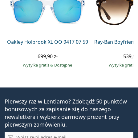
Oakley Holbrook XL OO 9417 07 59
Ray-Ban Boyfriend
699,90 zł
539,90
Wysyłka gratis
&
Dostępne
Wysyłka gratis
Pierwszy raz w Lentiamo? Zdobądź 50 punktów
bonusowych za zapisanie się do naszego
newslettera i wybierz darmowy prezent przy
pierwszym zamówieniu.
E-mail