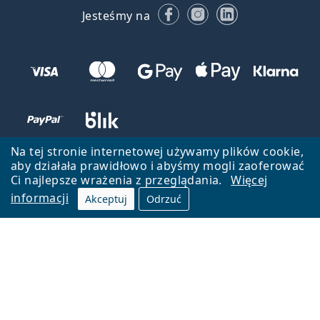
Facebooku
Instagramie
LinkedIn
Jesteśmy na
Na tej stronie internetowej używamy plików cookie,
aby działała prawidłowo i abyśmy mogli zaoferować
Ci najlepsze wrażenia z przeglądania.
Więcej
informacji
Akceptuj
Odrzuć
Wróć do strony głównej
Przejdź na górę
Lentiamo.pl jest własnością i jest zarządzane przez Lentiamo s.r.o.,
Czechy
Jesteśmy tu dla Ciebie już 18 lat.