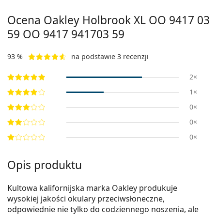
Ocena Oakley Holbrook XL OO 9417 03
59
OO 9417 941703 59
93 %
na podstawie 3 recenzji
2×
1×
0×
0×
0×
Opis produktu
Kultowa kalifornijska marka Oakley produkuje
wysokiej jakości okulary przeciwsłoneczne,
odpowiednie nie tylko do codziennego noszenia, ale