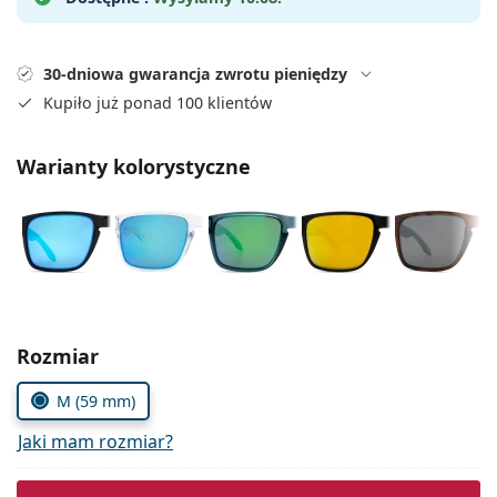
Precision
Total
30-dniowa gwarancja zwrotu pieniędzy
Kupiło już ponad 100 klientów
Warianty kolorystyczne
Wybierz parametry
Rozmiar
M (59 mm)
Jaki mam rozmiar?