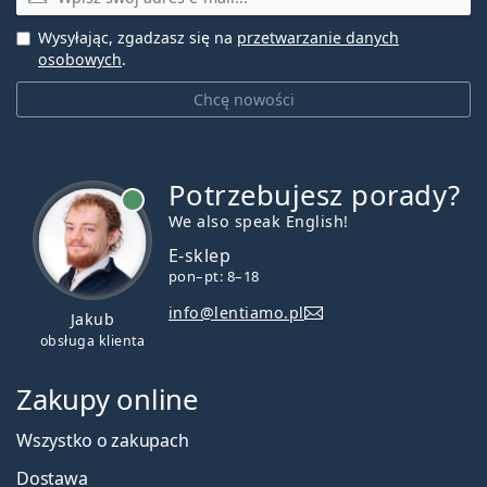
Wysyłając, zgadzasz się na
przetwarzanie danych
osobowych
.
Chcę nowości
Potrzebujesz porady?
jest online
We also speak English!
E-sklep
pon–pt: 8–18
info@lentiamo.pl
Jakub
obsługa klienta
Zakupy online
Wszystko o zakupach
Dostawa