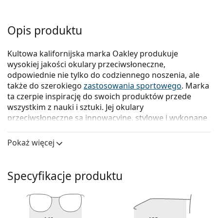
Opis produktu
Kultowa kalifornijska marka Oakley produkuje
wysokiej jakości okulary przeciwsłoneczne,
odpowiednie nie tylko do codziennego noszenia, ale
także do szerokiego
zastosowania sportowego
. Marka
ta czerpie inspirację do swoich produktów przede
wszystkim z nauki i sztuki. Jej okulary
przeciwsłoneczne są innowacyjne, stylowe i wykonane
z wysokiej jakości i funkcjonalnych materiałów.
Pokaż więcej
Oakley Square Wire OO 4075 407505 60
to męskie
okulary przeciwsłoneczne.
Skorzystaj z funkcji wirtualnego przymierzania i
Specyfikacje produktu
zobacz, jak wyglądasz w okularach
przeciwsłonecznych.
Oprawka okularów