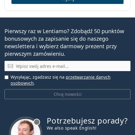
Pierwszy raz w Lentiamo? Zdobądź 50 punktów
bonusowych za zapisanie się do naszego
newslettera i wybierz darmowy prezent przy
pierwszym zamówieniu.
E-mail
Wysyłając, zgadzasz się na
przetwarzanie danych
osobowych
.
Chcę nowości
Potrzebujesz porady?
jest offline
We also speak English!