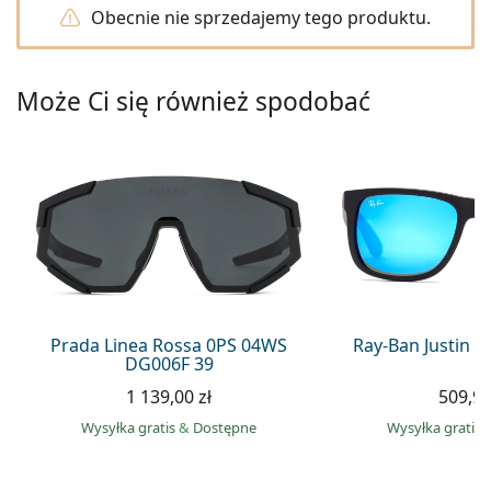
Precision
Obecnie nie sprzedajemy tego produktu.
Total
Może Ci się również spodobać
Prada Linea Rossa 0PS 04WS
Ray-Ban Justin 
DG006F 39
1 139,00 zł
509,90
Wysyłka gratis
&
Dostępne
Wysyłka gratis