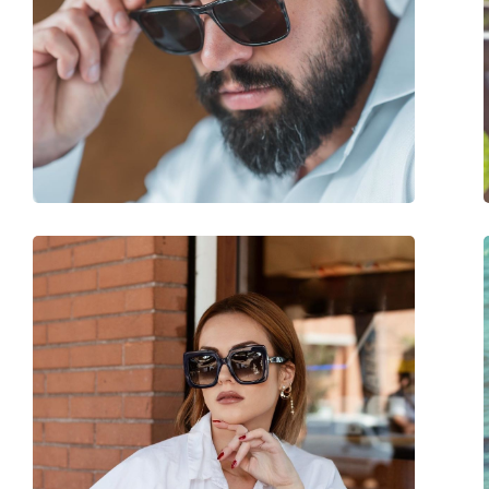
Długość zausznika:
140 mm
Szerokość mostka:
20 mm
Waga:
210 g
Regulowane noski:
Nie
Akcesoria
Etui:
Tak
Ściereczka do czyszczenia:
Tak
Inne
Płeć:
Męskie
Kategoria:
Okulary przeciwsło
Marka:
Persol
Zastosowanie:
Moda
Kod:
PO0649 24/86 54