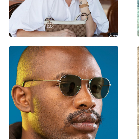
Możliwość wykonania okularów
Nie
korekcyjnych: