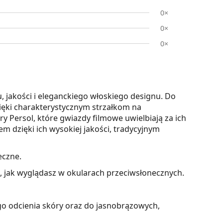
0×
0×
0×
 jakości i eleganckiego włoskiego designu. Do
zięki charakterystycznym strzałkom na
y Persol, które gwiazdy filmowe uwielbiają za ich
em dzięki ich wysokiej jakości, tradycyjnym
eczne.
z, jak wyglądasz w okularach przeciwsłonecznych.
o odcienia skóry oraz do jasnobrązowych,