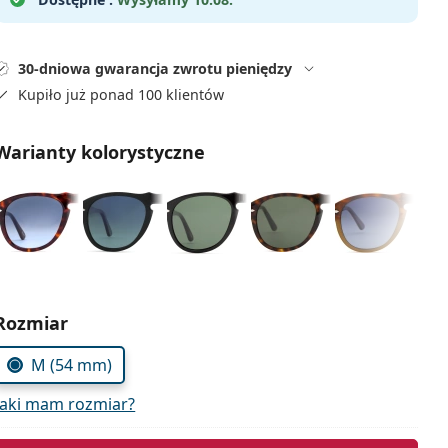
30-dniowa gwarancja zwrotu pieniędzy
Kupiło już ponad 100 klientów
Warianty kolorystyczne
Wybierz parametry
Rozmiar
M (54 mm)
Jaki mam rozmiar?