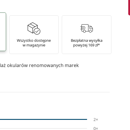
Wszystko dostępne
Bezpłatna wysyłka
w magazynie
powyżej 169 zł*
daż okularów renomowanych marek
2×
0×