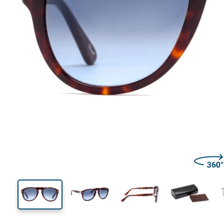
136 mm
Szerokość
Szeroko
soczewk
46 mm
54 mm
Wysokość soczewki
Szerokość soczewki