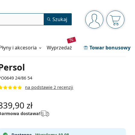
Panel nawigacyjny
Szukaj
jesteś zalogowan
Koszyk j
Płyny i akcesoria
wyprzedaż
Towar bonusowy
Persol
PO0649 24/86 54
na podstawie 2 recenzji
839,90 zł
Darmowa dostawa!
Dostępne .
Wysyłamy 10.08.