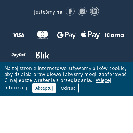
Facebooku
Instagramie
LinkedIn
Jesteśmy na
Na tej stronie internetowej używamy plików cookie,
aby działała prawidłowo i abyśmy mogli zaoferować
Ci najlepsze wrażenia z przeglądania.
Więcej
informacji
Akceptuj
Odrzuć
Wróć do strony głównej
Przejdź na górę
Lentiamo.pl jest własnością i jest zarządzane przez Lentiamo s.r.o.,
Czechy
Jesteśmy tu dla Ciebie już 18 lat.