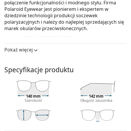
połączenie funkcjonalności i modnego stylu. Firma
Polaroid Eyewear jest pionierem i ekspertem w
dziedzinie technologii produkcji soczewek
polaryzacyjnych i należy do najlepiej sprzedających się
marek okularów przeciwsłonecznych.
Polaroid PLD 1015/S D28/Y2 53
to męskie okulary
przeciwsłoneczne.
Pokaż więcej
Skorzystaj z funkcji wirtualnego przymierzania i
zobacz, jak wyglądasz w okularach
przeciwsłonecznych.
Specyfikacje produktu
Oprawka okularów
Czarny kolor oprawek doskonale pasuje do
chłodnego odcienia skóry oraz do jasnobrązowych,
140 mm
142 mm
czarnych lub jasnoblond włosów.
Szerokość
Długość zausznika
Prostokątne oprawki okularów przeciwsłonecznych
są idealnym wyborem, jeśli masz owalną lub okrągłą
twarz.
Oprawka okularów przeciwsłonecznych wykonana
40 mm
53 mm
20 mm
Wysokość
Szerokość
Szerokość mostka