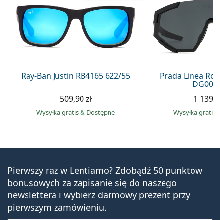
Ray-Ban Justin RB4165 622/55
Prada Linea Ro
DG006F
509,90 zł
1 139,0
Wysyłka gratis
&
Dostępne
Wysyłka gratis
Pierwszy raz w Lentiamo? Zdobądź 50 punktów
bonusowych za zapisanie się do naszego
newslettera i wybierz darmowy prezent przy
pierwszym zamówieniu.