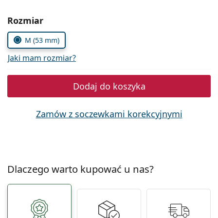
Precision
Wybierz parametry
Rozmiar
Total
M (53 mm)
Jaki mam rozmiar?
Dodaj do koszyka
Zamów z soczewkami korekcyjnymi
Dlaczego warto kupować u nas?