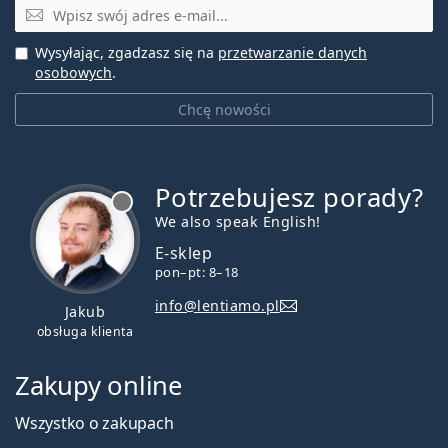
E-mail
Wysyłając, zgadzasz się na
przetwarzanie danych
osobowych
.
Chcę nowości
Potrzebujesz porady?
jest offline
We also speak English!
E-sklep
pon–pt: 8–18
info@lentiamo.pl
Jakub
obsługa klienta
Zakupy online
Wszystko o zakupach