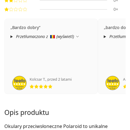
0×
0×
Bardzo dobry
bardzo dobr
Przetłumaczono z
(
wyświetl
)
Przetłumac
Kolcsar T.
,
przed 2 latami
Ano
ocena 5 z 5
Opis produktu
Okulary przeciwsłoneczne Polaroid to unikalne