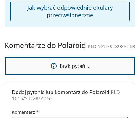
Ściereczka do
Tak
Jak wybrać odpowiednie okulary
czyszczenia:
przeciwsłoneczne
Inne
Płeć:
Męskie
Kategoria:
Okulary przeciwsłoneczne
Komentarze do Polaroid
PLD 1015/S D28/Y2 53
Marka:
Polaroid
Zastosowanie:
Moda
Brak pytań...
Kod:
PLD 1015/S D28/Y2 53
Możliwość
Tak
wykonania
Dodaj pytanie lub komentarz do Polaroid
PLD
1015/S D28/Y2 53
okularów
korekcyjnych:
Komentarz
*