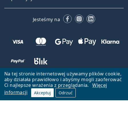
Facebooku
Instagramie
LinkedIn
Jesteśmy na
Na tej stronie internetowej używamy plików cookie,
aby działała prawidłowo i abyśmy mogli zaoferować
Ci najlepsze wrażenia z przeglądania.
Więcej
informacji
Akceptuj
Odrzuć
Wróć do strony głównej
Przejdź na górę
Lentiamo.pl jest własnością i jest zarządzane przez Lentiamo s.r.o.,
Czechy
Jesteśmy tu dla Ciebie już 18 lat.