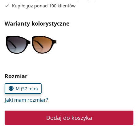
Precision
Kupiło już ponad 100 klientów
Total
Warianty kolorystyczne
Wybierz parametry
Rozmiar
M (57 mm)
Jaki mam rozmiar?
Dodaj do koszyka