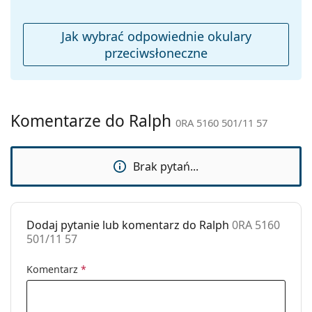
Ściereczka do
Tak
czyszczenia:
Jak wybrać odpowiednie okulary
Inne
przeciwsłoneczne
Płeć:
Damskie
Kategoria:
Okulary przeciwsłoneczne
Marka:
Ralph
Komentarze do Ralph
0RA 5160 501/11 57
Zastosowanie:
Moda
Kod:
0RA 5160 501/11 57
Brak pytań...
Możliwość
Nie
wykonania
okularów
Dodaj pytanie lub komentarz do Ralph
0RA 5160
korekcyjnych:
501/11 57
Komentarz
*