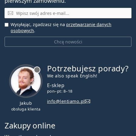
pierwszym zamówieniu.
E-mail
Wysyłając, zgadzasz się na
przetwarzanie danych
osobowych
.
Chcę nowości
Potrzebujesz porady?
jest offline
We also speak English!
E-sklep
pon–pt: 8–18
info@lentiamo.pl
Jakub
obsługa klienta
Zakupy online