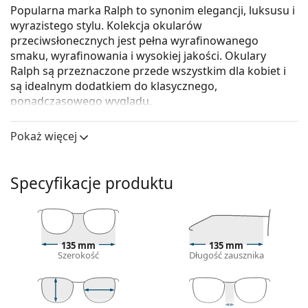
Popularna marka Ralph to synonim elegancji, luksusu i
wyrazistego stylu. Kolekcja okularów
przeciwsłonecznych jest pełna wyrafinowanego
smaku, wyrafinowania i wysokiej jakości. Okulary
Ralph są przeznaczone przede wszystkim dla kobiet i
są idealnym dodatkiem do klasycznego,
ponadczasowego wyglądu.
Ralph 0RA 5160 501/11 57
to damskie okulary
Pokaż więcej
przeciwsłoneczne.
Skorzystaj z funkcji wirtualnego przymierzania i
zobacz, jak wyglądasz w okularach
Specyfikacje produktu
przeciwsłonecznych.
Oprawka okularów
Czarny kolor oprawek doskonale pasuje do
135 mm
135 mm
chłodnego odcienia skóry oraz do jasnobrązowych,
Szerokość
Długość zausznika
czarnych lub jasnoblond włosów.
Oprawki okularów przeciwsłonecznych Cat Eye
są
idealnym wyborem, jeśli masz twarz w kształcie