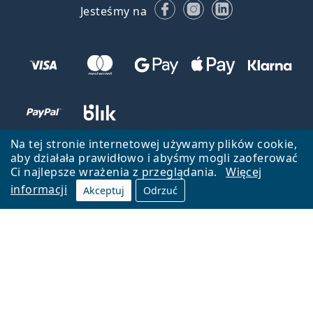
Facebooku
Instagramie
LinkedIn
Jesteśmy na
Na tej stronie internetowej używamy plików cookie,
aby działała prawidłowo i abyśmy mogli zaoferować
Ci najlepsze wrażenia z przeglądania.
Więcej
informacji
Akceptuj
Odrzuć
Wróć do strony głównej
Przejdź na górę
Lentiamo.pl jest własnością i jest zarządzane przez Lentiamo s.r.o.,
Czechy
Jesteśmy tu dla Ciebie już 18 lat.