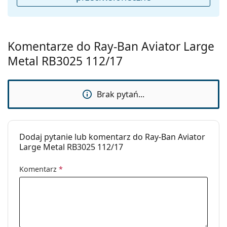
jego wykonanie mogą się różnić.
Ściereczka dołączona do opakowania jest idealna
do czyszczenia i pielęgnacji okularów. Niektóre
modele mogą zawierać tekstylny woreczek zamiast
Komentarze do Ray-Ban Aviator Large
ściereczki.
Metal RB3025 112/17
Sprawdź całą ofertę
okularów przeciwsłonecznych
,
gdzie znajdziesz więcej stylów popularnych marek.
Brak pytań...
Dodaj pytanie lub komentarz do Ray-Ban Aviator
Large Metal RB3025 112/17
Komentarz
*