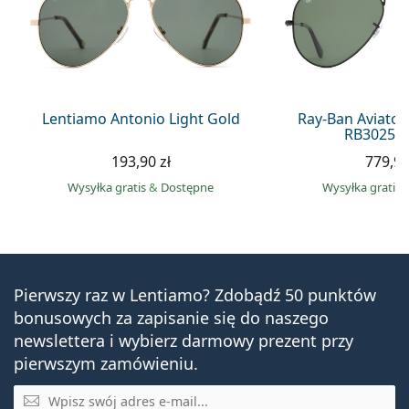
Lentiamo Antonio Light Gold
Ray-Ban Aviator
RB3025 0
193,90 zł
779,90
Wysyłka gratis
&
Dostępne
Wysyłka gratis
Pierwszy raz w Lentiamo? Zdobądź 50 punktów
bonusowych za zapisanie się do naszego
newslettera i wybierz darmowy prezent przy
pierwszym zamówieniu.
E-mail