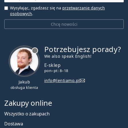
Wysyłając, zgadzasz się na
przetwarzanie danych
osobowych
.
Chcę nowości
Potrzebujesz porady?
jest offline
We also speak English!
E-sklep
pon–pt: 8–18
info@lentiamo.pl
Jakub
obsługa klienta
Zakupy online
Wszystko o zakupach
Dostawa