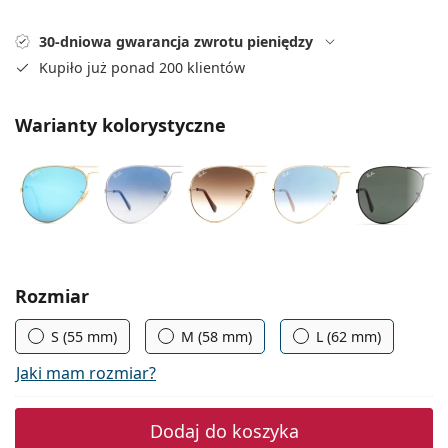
Precision
30-dniowa gwarancja zwrotu pieniędzy
Total
Kupiło już ponad 200 klientów
Warianty kolorystyczne
Wybierz parametry
Rozmiar
S (55 mm)
M (58 mm)
L (62 mm)
Jaki mam rozmiar?
Dodaj do koszyka