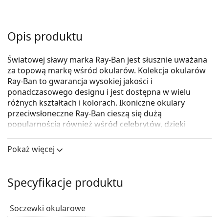
Opis produktu
Światowej sławy marka Ray-Ban jest słusznie uważana
za topową markę wśród okularów. Kolekcja okularów
Ray-Ban to gwarancja wysokiej jakości i
ponadczasowego designu i jest dostępna w wielu
różnych kształtach i kolorach. Ikoniczne okulary
przeciwsłoneczne Ray-Ban cieszą się dużą
popularnością również wśród celebrytów, dzięki
czemu ich popularność rozprzestrzeniła się na cały
świat.
Pokaż więcej
Ray-Ban Cockpit RB3362 001
to okulary
przeciwsłoneczne unisex.
Specyfikacje produktu
Skorzystaj z funkcji wirtualnego przymierzania i
zobacz, jak wyglądasz w okularach
Soczewki okularowe
przeciwsłonecznych.