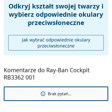
do czyszczenia i pielęgnacji okularów. Niektóre
Odkryj kształt swojej twarzy i
modele mogą zawierać tekstylny woreczek zamiast
wybierz odpowiednie okulary
ściereczki.
przeciwsłoneczne
Sprawdź całą ofertę
okularów przeciwsłonecznych
,
gdzie znajdziesz więcej stylów popularnych marek.
Jak wybrać odpowiednie okulary
przeciwsłoneczne
Komentarze do Ray-Ban Cockpit
RB3362 001
Brak pytań...