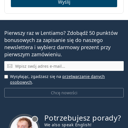
Wyślij
Pierwszy raz w Lentiamo? Zdobądź 50 punktów
bonusowych za zapisanie się do naszego
newslettera i wybierz darmowy prezent przy
pierwszym zamówieniu.
E-mail
Wysyłając, zgadzasz się na
przetwarzanie danych
osobowych
.
Chcę nowości
Potrzebujesz porady?
jest offline
We also speak English!