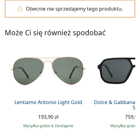
Precision
Obecnie nie sprzedajemy tego produktu.
Total
Może Ci się również spodobać
Lentiamo Antonio Light Gold
Dolce & Gabbana 0
59
193,90 zł
759,90
Wysyłka gratis
&
Dostępne
Wysyłka gratis