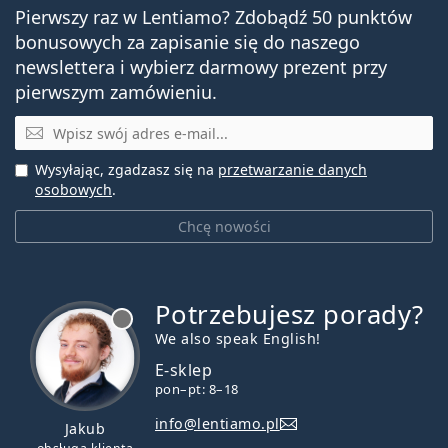
Pierwszy raz w Lentiamo? Zdobądź 50 punktów
bonusowych za zapisanie się do naszego
newslettera i wybierz darmowy prezent przy
pierwszym zamówieniu.
E-mail
Wysyłając, zgadzasz się na
przetwarzanie danych
osobowych
.
Chcę nowości
Potrzebujesz porady?
jest offline
We also speak English!
E-sklep
pon–pt: 8–18
info@lentiamo.pl
Jakub