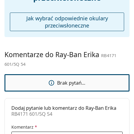
modele mogą zawierać tekstylny woreczek zamiast
Ściereczka do
Tak
ściereczki.
czyszczenia:
Sprawdź całą ofertę
okularów przeciwsłonecznych
,
Jak wybrać odpowiednie okulary
Inne
gdzie znajdziesz więcej stylów popularnych marek.
przeciwsłoneczne
Płeć:
Unisex
Kategoria:
Okulary przeciwsłoneczne
Marka:
Ray-Ban
Komentarze do Ray-Ban Erika
RB4171
Zastosowanie:
Moda
601/5Q 54
Kod:
RB4171 601/5Q 54
Możliwość
Tak
Brak pytań...
wykonania
okularów
korekcyjnych:
Dodaj pytanie lub komentarz do Ray-Ban Erika
RB4171 601/5Q 54
Komentarz
*