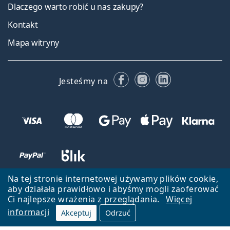
Dlaczego warto robić u nas zakupy?
Kontakt
Mapa witryny
Facebooku
Instagramie
LinkedIn
Jesteśmy na
Na tej stronie internetowej używamy plików cookie,
aby działała prawidłowo i abyśmy mogli zaoferować
Ci najlepsze wrażenia z przeglądania.
Więcej
informacji
Akceptuj
Odrzuć
Wróć do strony głównej
Przejdź na górę
Lentiamo.pl jest własnością i jest zarządzane przez Lentiamo s.r.o.,