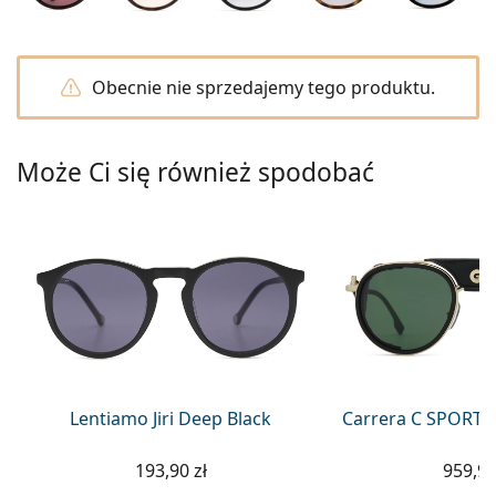
Precision
Total
Obecnie nie sprzedajemy tego produktu.
Może Ci się również spodobać
Lentiamo Jiri Deep Black
Carrera C SPORT 
193,90 zł
959,90