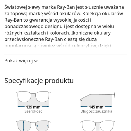
Światowej sławy marka Ray-Ban jest słusznie uważana
za topową markę wśród okularów. Kolekcja okularów
Ray-Ban to gwarancja wysokiej jakości i
ponadczasowego designu i jest dostępna w wielu
różnych kształtach i kolorach. Ikoniczne okulary
przeciwsłoneczne Ray-Ban cieszą się dużą
popularnością również wśród celebrytów, dzięki
czemu ich popularność rozprzestrzeniła się na cały
świat.
Pokaż więcej
Ray-Ban Erika RB4171 601/5Q 54
to okulary
przeciwsłoneczne unisex.
Specyfikacje produktu
Skorzystaj z funkcji wirtualnego przymierzania i
zobacz, jak wyglądasz w okularach
przeciwsłonecznych.
Oprawka okularów
139 mm
145 mm
Szerokość
Długość zausznika
Czarny kolor oprawek doskonale pasuje do
chłodnego odcienia skóry oraz do jasnobrązowych,
czarnych lub jasnoblond włosów.