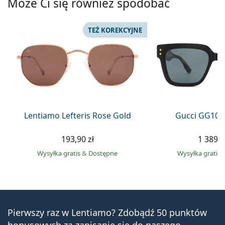
Może Ci się również spodobać
TEŻ KOREKCYJNE
Lentiamo Lefteris Rose Gold
Gucci GG108
193,90 zł
1 389,0
Wysyłka gratis
&
Dostępne
Wysyłka gratis
Pierwszy raz w Lentiamo? Zdobądź 50 punktów
bonusowych za zapisanie się do naszego