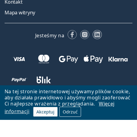
Kontakt
Mapa witryny
Facebooku
Instagramie
LinkedIn
Jesteśmy na
Na tej stronie internetowej używamy plików cookie,
aby działała prawidłowo i abyśmy mogli zaoferować
Ci najlepsze wrażenia z przeglądania.
Więcej
informacji
Akceptuj
Odrzuć
Wróć do strony głównej
Przejdź na górę
Lentiamo.pl jest własnością i jest zarządzane przez Lentiamo s.r.o.,
Czechy
Jesteśmy tu dla Ciebie już 18 lat.