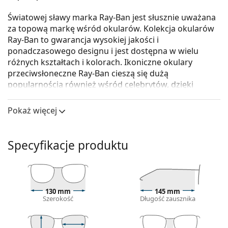
Światowej sławy marka Ray-Ban jest słusznie uważana
za topową markę wśród okularów. Kolekcja okularów
Ray-Ban to gwarancja wysokiej jakości i
ponadczasowego designu i jest dostępna w wielu
różnych kształtach i kolorach. Ikoniczne okulary
przeciwsłoneczne Ray-Ban cieszą się dużą
popularnością również wśród celebrytów, dzięki
czemu ich popularność rozprzestrzeniła się na cały
świat.
Pokaż więcej
Ray-Ban Hexagonal RB3548N 9069A5
to okulary
przeciwsłoneczne unisex.
Specyfikacje produktu
Skorzystaj z funkcji wirtualnego przymierzania i
zobacz, jak wyglądasz w okularach
przeciwsłonecznych.
Oprawka okularów
130 mm
145 mm
Szerokość
Długość zausznika
Różowy kolor oprawek doskonale pasuje do
chłodnego odcienia skóry oraz do jasnobrązowych