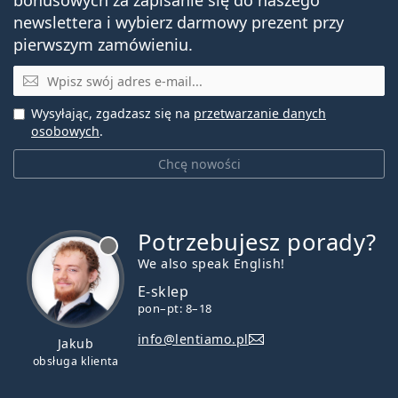
newslettera i wybierz darmowy prezent przy
pierwszym zamówieniu.
E-mail
Wysyłając, zgadzasz się na
przetwarzanie danych
osobowych
.
Chcę nowości
Potrzebujesz porady?
jest offline
We also speak English!
E-sklep
pon–pt: 8–18
info@lentiamo.pl
Jakub
obsługa klienta