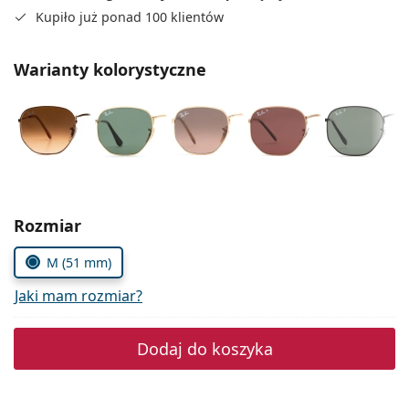
Precision
Kupiło już ponad 100 klientów
Total
Warianty kolorystyczne
Wybierz parametry
Rozmiar
M (51 mm)
Jaki mam rozmiar?
Dodaj do koszyka