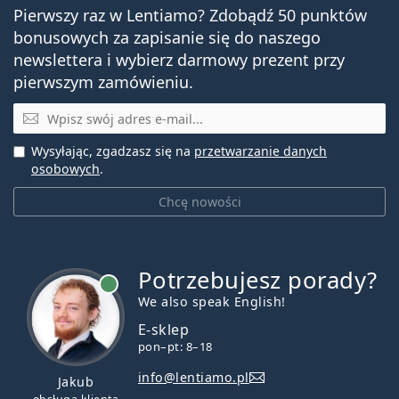
Pierwszy raz w Lentiamo? Zdobądź 50 punktów
bonusowych za zapisanie się do naszego
newslettera i wybierz darmowy prezent przy
pierwszym zamówieniu.
E-mail
Wysyłając, zgadzasz się na
przetwarzanie danych
osobowych
.
Chcę nowości
Potrzebujesz porady?
jest online
We also speak English!
E-sklep
pon–pt: 8–18
info@lentiamo.pl
Jakub