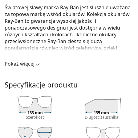
Światowej sławy marka Ray-Ban jest słusznie uważana
za topową markę wśród okularów. Kolekcja okularów
Ray-Ban to gwarancja wysokiej jakości i
ponadczasowego designu i jest dostępna w wielu
różnych kształtach i kolorach. Ikoniczne okulary
przeciwsłoneczne Ray-Ban cieszą się dużą
popularnością również wśród celebrytów, dzięki
czemu ich popularność rozprzestrzeniła się na cały
świat.
Pokaż więcej
Ray-Ban Jackie Ohh II RB4098 642/A5 60
to damskie
okulary przeciwsłoneczne.
Specyfikacje produktu
Skorzystaj z funkcji wirtualnego przymierzania i
zobacz, jak wyglądasz w okularach
przeciwsłonecznych.
Oprawka okularów
133 mm
135 mm
Szerokość
Długość zausznika
Brązowy kolor oprawek doskonale pasuje do
ciepłego odcienia skóry oraz do jasnobrązowych,
czarnych lub ciemnoblond włosów.