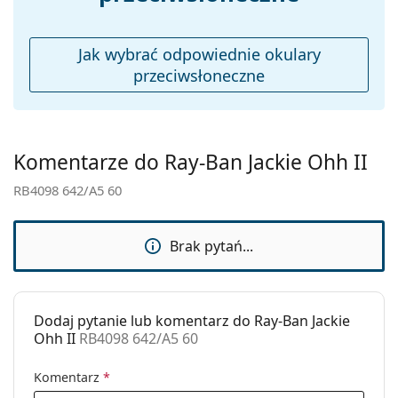
ściereczki.
Etui:
Tak
Sprawdź całą ofertę
okularów przeciwsłonecznych
,
Ściereczka do
Tak
gdzie znajdziesz więcej stylów popularnych marek.
Jak wybrać odpowiednie okulary
czyszczenia:
przeciwsłoneczne
Inne
Płeć:
Damskie
Kategoria:
Okulary przeciwsłoneczne
Komentarze do Ray-Ban Jackie Ohh II
Marka:
Ray-Ban
RB4098 642/A5 60
Zastosowanie:
Moda
Kod:
RB4098 642/A5 60
Brak pytań...
Możliwość
Nie
wykonania
okularów
Dodaj pytanie lub komentarz do Ray-Ban Jackie
korekcyjnych:
Ohh II
RB4098 642/A5 60
Komentarz
*