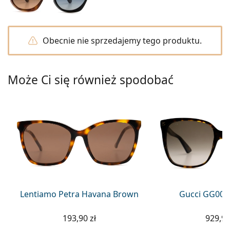
Precision
Total
Obecnie nie sprzedajemy tego produktu.
Może Ci się również spodobać
Lentiamo Petra Havana Brown
Gucci GG002
193,90 zł
929,90