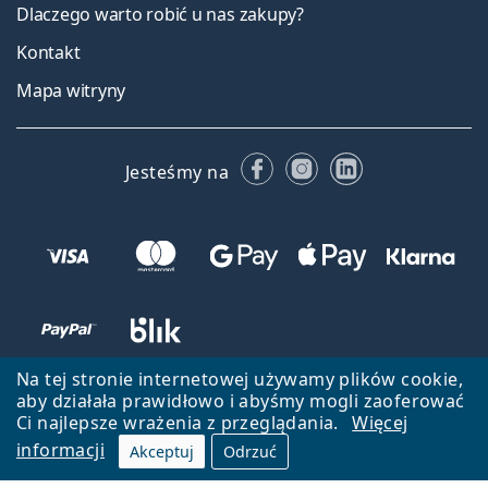
Dlaczego warto robić u nas zakupy?
Kontakt
Mapa witryny
Facebooku
Instagramie
LinkedIn
Jesteśmy na
Na tej stronie internetowej używamy plików cookie,
aby działała prawidłowo i abyśmy mogli zaoferować
Ci najlepsze wrażenia z przeglądania.
Więcej
informacji
Akceptuj
Odrzuć
Wróć do strony głównej
Przejdź na górę
Lentiamo.pl jest własnością i jest zarządzane przez Lentiamo s.r.o.,