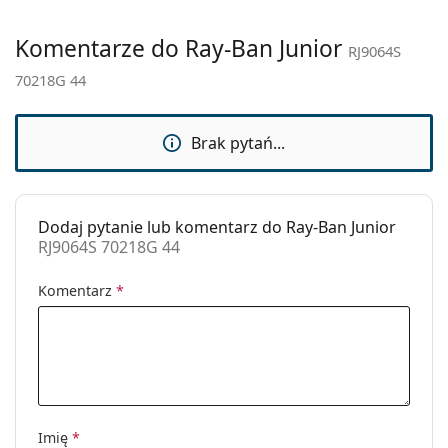
Kategoria:
Okulary przeciwsłoneczne
Marka:
Ray-Ban
Komentarze do Ray-Ban Junior
RJ9064S
Zastosowanie:
Moda
70218G 44
Kod:
RJ9064S 70218G 44
Brak pytań...
Dodaj pytanie lub komentarz do Ray-Ban Junior
RJ9064S 70218G 44
Komentarz
*
Imię
*