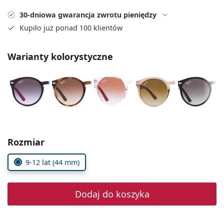
Precision
30-dniowa gwarancja zwrotu pieniędzy
Total
Kupiło już ponad 100 klientów
Warianty kolorystyczne
Wybierz parametry
Rozmiar
9-12 lat (44 mm)
Dodaj do koszyka