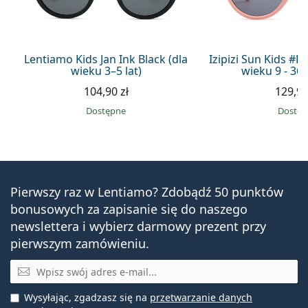
Lentiamo Kids Jan Ink Black (dla
Izipizi Sun Kids #D 
wieku 3–5 lat)
wieku 9 - 36 
104,90 zł
129,90
Dostępne
Dostę
Pierwszy raz w Lentiamo? Zdobądź 50 punktów
bonusowych za zapisanie się do naszego
newslettera i wybierz darmowy prezent przy
pierwszym zamówieniu.
E-mail
Wysyłając, zgadzasz się na
przetwarzanie danych