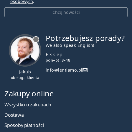
osobowych
.
Chcę nowości
Potrzebujesz porady?
jest offline
We also speak English!
E-sklep
pon–pt: 8–18
info@lentiamo.pl
Jakub
obsługa klienta
Zakupy online
Wszystko o zakupach
Dostawa
Sposoby płatności