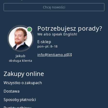
Chcę nowości
Potrzebujesz porady?
jest online
We also speak English!
E-sklep
pon–pt: 8–18
info@lentiamo.pl
Jakub
obsługa klienta
Zakupy online
Wszystko o zakupach
Dostawa
Sposoby płatności