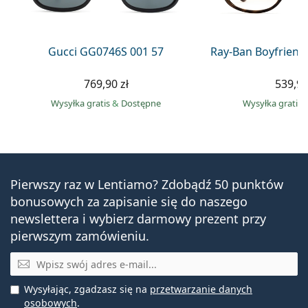
Gucci GG0746S 001 57
Ray-Ban Boyfriend
769,90 zł
539,90
Wysyłka gratis
&
Dostępne
Wysyłka gratis
Pierwszy raz w Lentiamo? Zdobądź 50 punktów
bonusowych za zapisanie się do naszego
newslettera i wybierz darmowy prezent przy
pierwszym zamówieniu.
E-mail
Wysyłając, zgadzasz się na
przetwarzanie danych
osobowych
.