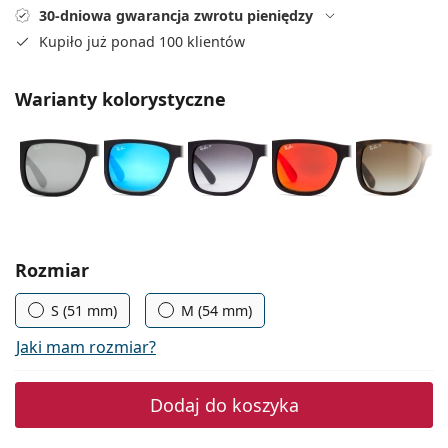
Precision
30-dniowa gwarancja zwrotu pieniędzy
Kupiło już ponad 100 klientów
Total
Warianty kolorystyczne
Wybierz parametry
Rozmiar
S (51 mm)
M (54 mm)
Jaki mam rozmiar?
Dodaj do koszyka