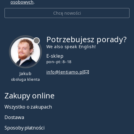
osobowych
.
Chcę nowości
Potrzebujesz porady?
jest offline
We also speak English!
E-sklep
pon–pt: 8–18
info@lentiamo.pl
Jakub
obsługa klienta
Zakupy online
Wszystko o zakupach
Dostawa
Sposoby płatności