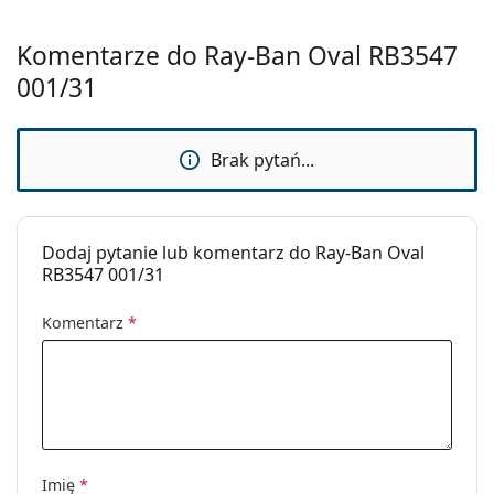
Płeć:
Unisex
Kategoria:
Okulary przeciwsłoneczne
Komentarze do Ray-Ban Oval RB3547
001/31
Marka:
Ray-Ban
Zastosowanie:
Moda
Kod:
RB3547 001/31 54
Brak pytań...
Możliwość
Nie
wykonania
okularów
Dodaj pytanie lub komentarz do Ray-Ban Oval
korekcyjnych:
RB3547 001/31
Komentarz
*
Imię
*