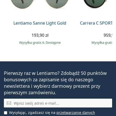
Lentiamo Sanne Light Gold
Carrera C SPORT 
193,90 zł
959,90
Wysyłka gratis
&
Dostępne
Wysyłka gratis
Pierwszy raz w Lentiamo? Zdobądź 50 punktów
bonusowych za zapisanie się do naszego
newslettera i wybierz darmowy prezent przy
pierwszym zamówieniu.
E-mail
Wysyłając, zgadzasz się na
przetwarzanie danych