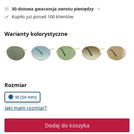
Precision
30-dniowa gwarancja zwrotu pieniędzy
Total
Kupiło już ponad 100 klientów
Warianty kolorystyczne
Wybierz parametry
Rozmiar
M (54 mm)
Jaki mam rozmiar?
Dodaj do koszyka