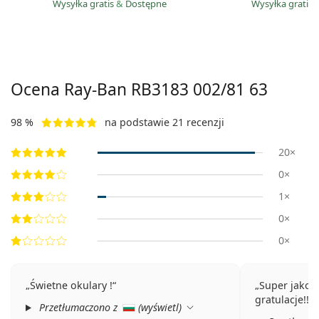
Wysyłka gratis
&
Dostępne
Wysyłka gratis
Ocena Ray-Ban
RB3183 002/81 63
98 %
na podstawie 21 recenzji
20×
0×
1×
0×
0×
Świetne okulary !
Super jakość
gratulacje!!!
Przetłumaczono z
(
wyświetl
)