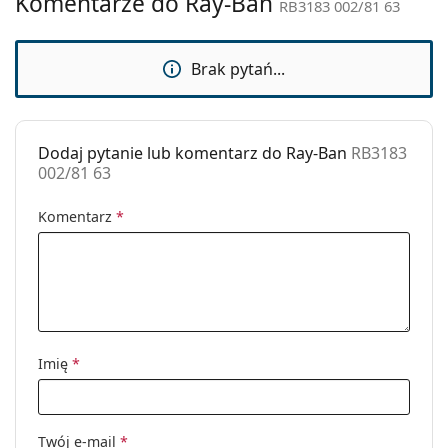
Komentarze do Ray-Ban
RB3183 002/81 63
Zastosowanie:
Moda
Kod:
RB3183 002/81 63
Brak pytań...
Możliwość
Nie
wykonania
okularów
Dodaj pytanie lub komentarz do Ray-Ban
RB3183
korekcyjnych:
002/81 63
Komentarz
*
Imię
*
Twój e-mail
*