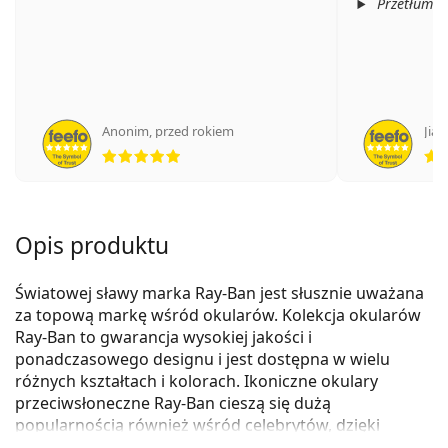
Przetłumac
Anonim
,
przed rokiem
Jian
ocena 5 z 5
Opis produktu
Światowej sławy marka Ray-Ban jest słusznie uważana
za topową markę wśród okularów. Kolekcja okularów
Ray-Ban to gwarancja wysokiej jakości i
ponadczasowego designu i jest dostępna w wielu
różnych kształtach i kolorach. Ikoniczne okulary
przeciwsłoneczne Ray-Ban cieszą się dużą
popularnością również wśród celebrytów, dzięki
czemu ich popularność rozprzestrzeniła się na cały