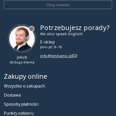
Chcę nowości
Potrzebujesz porady?
jest offline
We also speak English!
E-sklep
pon–pt: 8–18
info@lentiamo.pl
Jakub
obsługa klienta
Zakupy online
Wszystko o zakupach
Dostawa
Sposoby płatności
Punkty odbioru