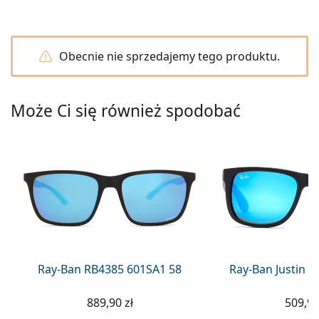
Precision
Total
Obecnie nie sprzedajemy tego produktu.
Może Ci się również spodobać
Ray-Ban RB4385 601SA1 58
Ray-Ban Justin 
889,90 zł
509,90