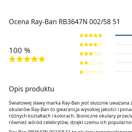
Ocena Ray-Ban
RB3647N 002/58 51
100 %
Opis produktu
Światowej sławy marka Ray-Ban jest słusznie uważana
okularów Ray-Ban to gwarancja wysokiej jakości i pon
różnych kształtach i kolorach. Ikoniczne okulary przec
również wśród celebrytów, dzięki czemu ich popularność
Ray-Ban RB3647N 002/58 51
to okulary przeciwsłoneczn