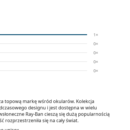
1×
0×
0×
0×
0×
 za topową markę wśród okularów. Kolekcja
adczasowego designu i jest dostępna w wielu
iwsłoneczne Ray-Ban cieszą się dużą popularnością
 rozprzestrzeniła się na cały świat.
e unisex.