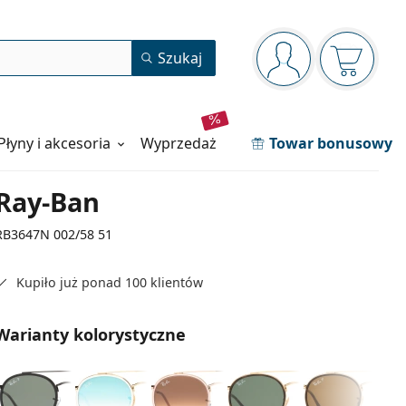
Panel nawigacyjny
Szukaj
jesteś zalogowan
Koszyk j
Płyny i akcesoria
wyprzedaż
Towar bonusowy
Ray-Ban
RB3647N 002/58 51
Kupiło już ponad 100 klientów
Warianty kolorystyczne