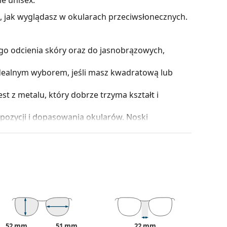
z, jak wyglądasz w okularach przeciwsłonecznych.
go odcienia skóry oraz do jasnobrązowych,
dealnym wyborem, jeśli masz kwadratową lub
 z metalu, który dobrze trzyma kształt i
pozycji i dopasowania okularów. Noski
szy komfort noszenia. Regulacji nosków powinien
 ich uszkodzenia lub złamania w wyniku
 światła i są doskonałe dla oczu, ponieważ nie
e są z wysokiej jakości szkła mineralnego,
rność na zarysowania. Szkło mineralne wyróżnia
52 mm
51 mm
22 mm