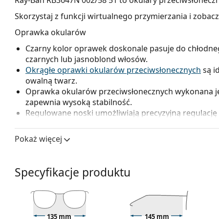
Skorzystaj z funkcji wirtualnego przymierzania i zobac
Oprawka okularów
Czarny kolor oprawek doskonale pasuje do chłodne
czarnych lub jasnoblond włosów.
Okrągłe oprawki okularów przeciwsłonecznych
są i
owalną twarz.
Oprawka okularów przeciwsłonecznych wykonana jest
zapewnia wysoką stabilność.
Regulowane noski umożliwiają precyzyjną regulację 
dopasowują się do kształtu nosa, zapewniając więk
zawsze dokonywać doświadczony optyk, aby uniknąć
Pokaż więcej
nieprofesjonalnej manipulacji.
Szkła okularowe
Specyfikacje produktu
Zielone soczewki okularów zmniejszają intensywność
wpływają na kontrast ani nie zniekształcają kolorów.
Soczewki tych okularów przeciwsłonecznych wykonan
którego niezaprzeczalną zaletą jest niezwykła odpo
135 mm
145 mm