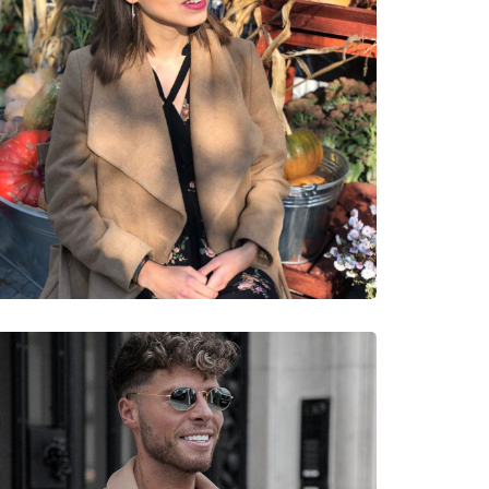
neczne