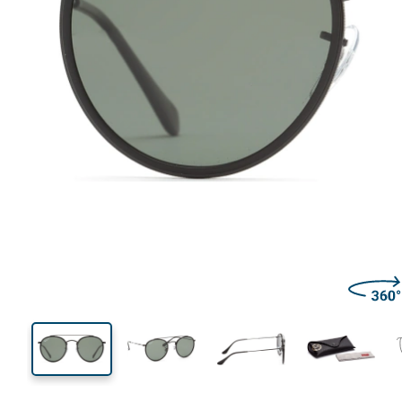
135 mm
Szerokość
Szeroko
soczewk
52 mm
51 mm
Wysokość soczewki
Szerokość soczewki