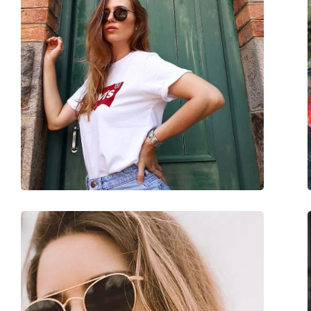
Płeć:
Unisex
Kategoria:
Okulary przeciwsło
Marka:
Ray-Ban
Zastosowanie:
Moda
Kod:
RB3647N 002/58 51
Możliwość wykonania okularów
Nie
korekcyjnych: