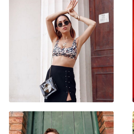
Kształt oprawek:
Okrągłe
Kolor oprawek:
Czarny
Materiał oprawek:
Metal
Rozmiar:
M
Szerokość:
135 mm
Długość zausznika:
145 mm
Szerokość mostka:
22 mm
Waga:
45 g
Regulowane noski:
Tak
Elastyczny zawias:
Nie
Akcesoria
Etui:
Tak
Ściereczka do czyszczenia:
Tak
Inne