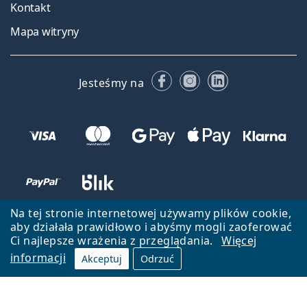
Kontakt
Mapa witryny
Facebooku
Instagramie
LinkedIn
Jesteśmy na
Na tej stronie internetowej używamy plików cookie,
aby działała prawidłowo i abyśmy mogli zaoferować
Ci najlepsze wrażenia z przeglądania.
Więcej
informacji
Akceptuj
Odrzuć
Wróć do strony głównej
Przejdź na górę
Lentiamo.pl jest własnością i jest zarządzane przez Lentiamo s.r.o.,
Czechy
Jesteśmy tu dla Ciebie już 18 lat.