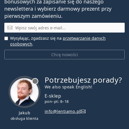
bonusowych za zapisanie się do naszego
newslettera i wybierz darmowy prezent przy
pierwszym zamówieniu.
E-mail
Wysyłając, zgadzasz się na
przetwarzanie danych
osobowych
.
Chcę nowości
Potrzebujesz porady?
jest offline
We also speak English!
E-sklep
pon–pt: 8–18
info@lentiamo.pl
Jakub
obsługa klienta