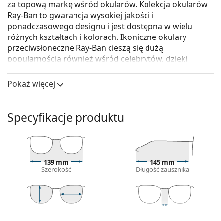
za topową markę wśród okularów. Kolekcja okularów
Ray-Ban to gwarancja wysokiej jakości i
ponadczasowego designu i jest dostępna w wielu
różnych kształtach i kolorach. Ikoniczne okulary
przeciwsłoneczne Ray-Ban cieszą się dużą
popularnością również wśród celebrytów, dzięki
czemu ich popularność rozprzestrzeniła się na cały
świat.
Pokaż więcej
Ray-Ban State Street RB2186 901/31 49
to okulary
przeciwsłoneczne unisex.
Specyfikacje produktu
Skorzystaj z funkcji wirtualnego przymierzania i
zobacz, jak wyglądasz w okularach
przeciwsłonecznych.
Oprawka okularów
139 mm
145 mm
Szerokość
Długość zausznika
Czarny kolor oprawek doskonale pasuje do
chłodnego odcienia skóry oraz do jasnobrązowych,
czarnych lub jasnoblond włosów.
Kwadratowe oprawki okularów przeciwsłonecznych
39 mm
49 mm
20 mm
Wysokość
Szerokość
Szerokość mostka