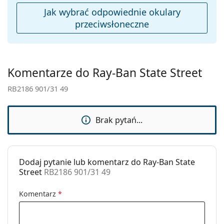
czyszczenia:
Jak wybrać odpowiednie okulary
Inne
przeciwsłoneczne
Płeć:
Unisex
Kategoria:
Okulary przeciwsłoneczne
Marka:
Ray-Ban
Komentarze do Ray-Ban State Street
Zastosowanie:
Moda
RB2186 901/31 49
Kod:
RB2186 901/31 49
Możliwość
Nie
Brak pytań...
wykonania
okularów
korekcyjnych:
Dodaj pytanie lub komentarz do Ray-Ban State
Street
RB2186 901/31 49
Komentarz
*