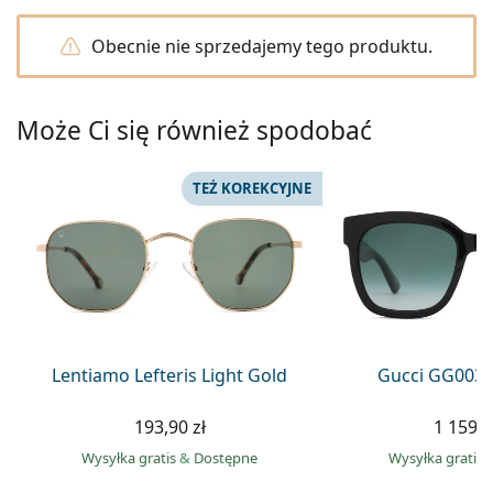
Precision
Obecnie nie sprzedajemy tego produktu.
Total
Może Ci się również spodobać
TEŻ KOREKCYJNE
Lentiamo Lefteris Light Gold
Gucci GG0034
193,90 zł
1 159,0
Wysyłka gratis
&
Dostępne
Wysyłka gratis