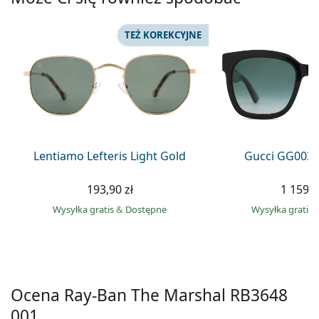
Precision
TEŻ KOREKCYJNE
Total
Lentiamo Lefteris Light Gold
Gucci GG0034
193,90 zł
1 159,0
Wysyłka gratis
&
Dostępne
Wysyłka gratis
Ocena Ray-Ban The Marshal RB3648
001