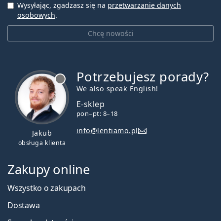
Wysyłając, zgadzasz się na
przetwarzanie danych
osobowych
.
Chcę nowości
Potrzebujesz porady?
jest offline
We also speak English!
E-sklep
pon–pt: 8–18
info@lentiamo.pl
Jakub
obsługa klienta
Zakupy online
Wszystko o zakupach
Dostawa