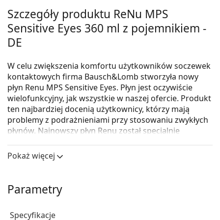
Szczegóły produktu ReNu MPS
Sensitive Eyes 360 ml z pojemnikiem -
DE
W celu zwiększenia komfortu użytkowników soczewek
kontaktowych firma Bausch&Lomb stworzyła nowy
płyn Renu MPS Sensitive Eyes. Płyn jest oczywiście
wielofunkcyjny, jak wszystkie w naszej ofercie. Produkt
ten najbardziej docenią użytkownicy, którzy mają
problemy z podrażnieniami przy stosowaniu zwykłych
płynów. Najnowszy płyn Renu został specjalnie
opracowany dla wrażliwych oczu. Jeśli ten płyn nie
będzie dla Ciebie wystarczająco odpowiedni, zalecamy
Pokaż więcej
skupienie się na płynach nadtlenkowych.
Parametry
Specyfikacje