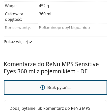
Waga:
452 g
Całkowita
360 ml
objętość:
Konserwanty:
Poliaminopropyl biguanidu
Edetate Disodium
Producent:
Bausch & Lomb
Pokaż więcej
Użycie
Typ:
Wielofunkcyjne
Komentarze do ReNu MPS Sensitive
Do twardych
Nie
Eyes 360 ml z pojemnikiem - DE
soczewek
kontaktowych:
Do miękkich
Tak
Brak pytań...
soczewek
kontaktowych:
Podróżne:
Nie
Dodaj pytanie lub komentarz do ReNu MPS