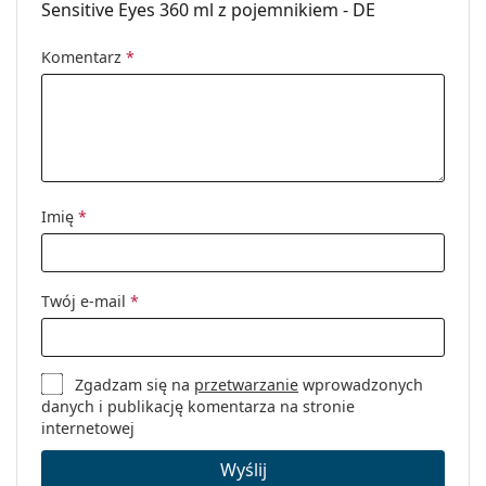
Ważność:
Co najmniej 18 miesięcy
Sensitive Eyes 360 ml z pojemnikiem - DE
Zużycie po
3 miesiące
Komentarz
*
otwarciu:
Akcesoria
Pojemników w
1
opakowaniu:
Inne
Imię
*
Kategoria:
Płyny
Akcesoria
Wielofunkcyjne płyny do soczewek
Twój e-mail
*
kontaktowych
Zgadzam się na
przetwarzanie
wprowadzonych
danych i publikację komentarza na stronie
internetowej
Wyślij