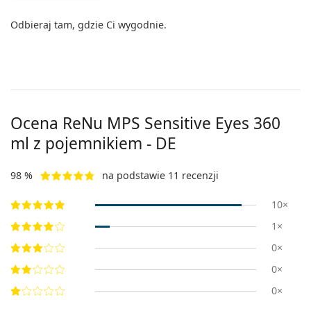
Precision
Odbieraj tam, gdzie Ci wygodnie.
Total
Ocena ReNu MPS Sensitive Eyes 360
ml z pojemnikiem - DE
98 %
na podstawie 11 recenzji
10×
1×
0×
0×
0×