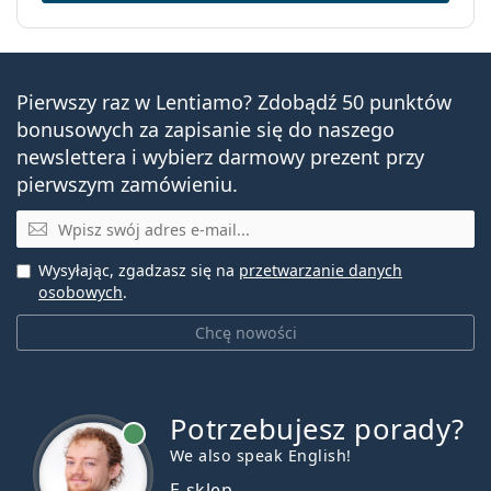
Pierwszy raz w Lentiamo? Zdobądź 50 punktów
bonusowych za zapisanie się do naszego
newslettera i wybierz darmowy prezent przy
pierwszym zamówieniu.
E-mail
Wysyłając, zgadzasz się na
przetwarzanie danych
osobowych
.
Chcę nowości
Potrzebujesz porady?
jest online
We also speak English!
E-sklep