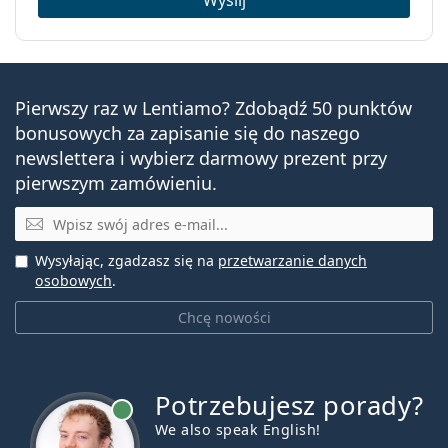
Pierwszy raz w Lentiamo? Zdobądź 50 punktów
bonusowych za zapisanie się do naszego
newslettera i wybierz darmowy prezent przy
pierwszym zamówieniu.
E-mail
Wysyłając, zgadzasz się na
przetwarzanie danych
osobowych
.
Chcę nowości
Potrzebujesz porady?
jest online
We also speak English!