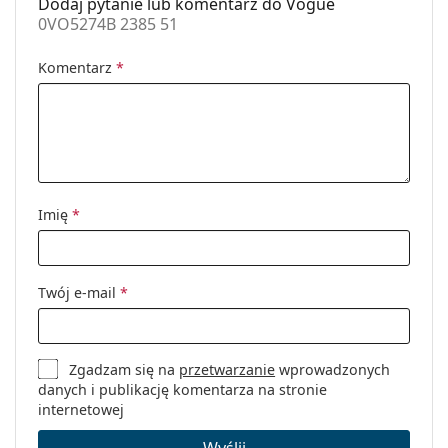
Dodaj pytanie lub komentarz do Vogue
noski:
0VO5274B 2385 51
Akcesoria
Komentarz
*
Etui:
Tak
Ściereczka do
Tak
czyszczenia:
Inne
Płeć:
Damskie
Imię
*
Kategoria:
Okulary korekcyjne
Marka:
Vogue
Twój e-mail
*
Kod:
0VO5274B 2385 51
Zgadzam się na
przetwarzanie
wprowadzonych
danych i publikację komentarza na stronie
internetowej
Wyślij