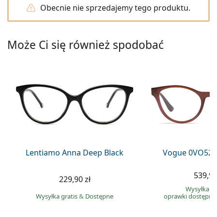
Precision
Obecnie nie sprzedajemy tego produktu.
Total
Może Ci się również spodobać
Lentiamo Anna Deep Black
Vogue 0VO527
539,90
229,90 zł
Wysyłka gr
Wysyłka gratis
&
Dostępne
oprawki dostępne