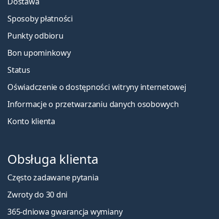
Dostawa
ml z pojemnikiem
.
Sposoby płatności
To jest wyrób medyczny. Przed użyciem zapoznaj się z
instrukcją używania.
Punkty odbioru
Bon upominkowy
Status
Oświadczenie o dostępności witryny internetowej
Informacje o przetwarzaniu danych osobowych
Konto klienta
Obsługa klienta
Często zadawane pytania
Zwroty do 30 dni
365-dniowa gwarancja wymiany