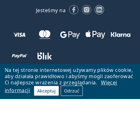
Facebooku
Instagramie
LinkedIn
Jesteśmy na
Na tej stronie internetowej używamy plików cookie,
aby działała prawidłowo i abyśmy mogli zaoferować
Ci najlepsze wrażenia z przeglądania.
Więcej
informacji
Akceptuj
Odrzuć
Wróć do strony głównej
Przejdź na górę
Lentiamo.pl jest własnością i jest zarządzane przez Lentiamo s.r.o.,
Czechy
Jesteśmy tu dla Ciebie już 18 lat.