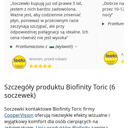
Soczewki kupuję już od prawie 5 lat,
Dobrze nawi
jestem z nich bardzo zadowolona.
przez 10-12 
Ważne jest, aby codziennie zmieniać
nocy
płyn, ponieważ w przeciwnym razie
Przetłumac
zaczynają szczypać, ale przy
odpowiedniej pielęgnacji są idealne. Ich
cena również nie jest wysoka
Przetłumaczono z
(
wyświetl
)
Ano
Anonim
,
przed rokiem
ocena 5 z 5
Szczegóły produktu Biofinity Toric (6
soczewek)
Soczewki kontaktowe Biofinity Toric firmy
CooperVision
oferują niezwykłe efekty wizualne i
wyjątkowy komfort dla osób cierpiących na
astygmatyzm.
Linia produktów Biofinity
zawiera