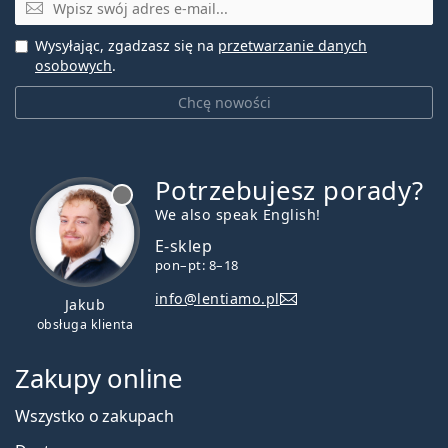
E-mail
Biofinity Toric?
Wysyłając, zgadzasz się na
przetwarzanie danych
osobowych
.
Czy można spać w soczewkach kontaktowych
Biofinity Toric?
Chcę nowości
Jaka jest różnica między soczewkami
Potrzebujesz porady?
kontaktowymi Biofinity Toric a XR Toric?
jest offline
We also speak English!
E-sklep
Jaka jest różnica między soczewkami
pon–pt: 8–18
kontaktowymi Biofinity Toric (6 soczewek) a
Biofinity Toric (3 soczewki)?
info@lentiamo.pl
Jakub
obsługa klienta
Inne soczewki kontaktowe korygujące
Zakupy online
astygmatyzm
Wszystko o zakupach
Najczęściej sprzedawane z płynem
ReNu MultiPlus 360