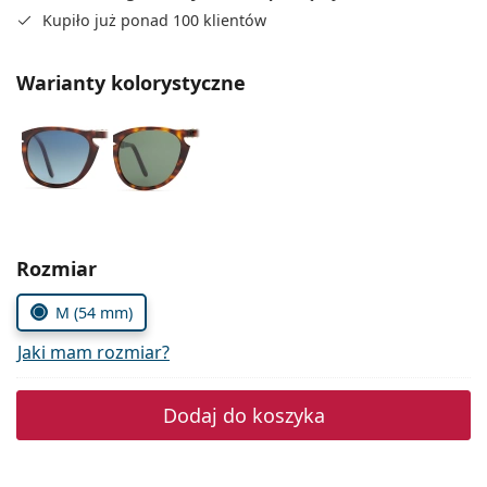
Precision
Kupiło już ponad 100 klientów
Total
Warianty kolorystyczne
Wybierz parametry
Rozmiar
M (54 mm)
Jaki mam rozmiar?
Dodaj do koszyka