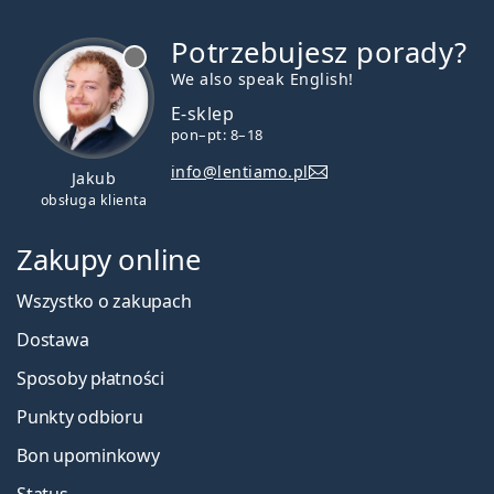
Potrzebujesz porady?
jest offline
We also speak English!
E-sklep
pon–pt: 8–18
info@lentiamo.pl
Jakub
obsługa klienta
Zakupy online
Wszystko o zakupach
Dostawa
Sposoby płatności
Punkty odbioru
Bon upominkowy
Status