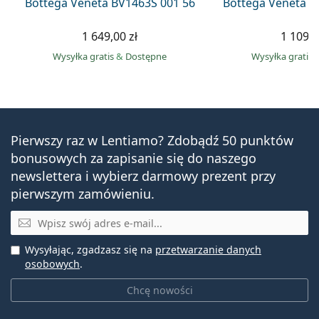
Bottega Veneta BV1463S 001 56
Bottega Veneta B
1 649,00 zł
1 109,0
Wysyłka gratis
&
Dostępne
Wysyłka gratis
Pierwszy raz w Lentiamo? Zdobądź 50 punktów
bonusowych za zapisanie się do naszego
newslettera i wybierz darmowy prezent przy
pierwszym zamówieniu.
E-mail
Wysyłając, zgadzasz się na
przetwarzanie danych
osobowych
.
Chcę nowości