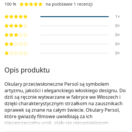
100 %
na podstawie 1 recenzji
1×
0×
0×
0×
0×
Opis produktu
Okulary przeciwsłoneczne Persol są symbolem
artyzmu, jakości i eleganckiego włoskiego designu. Do
dziś są ręcznie wytwarzane w fabryce we Włoszech i
dzięki charakterystycznym strzałkom na zausznikach
oprawek są znane na całym świecie. Okulary Persol,
które gwiazdy filmowe uwielbiają za ich
niezaprzeczalny urok, stały się niezastąpionym
dodatkiem dzięki ich wysokiej jakości, tradycyjnym