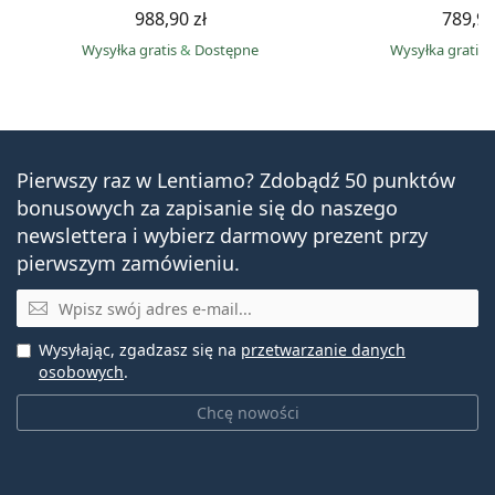
988,90 zł
789,90
Wysyłka gratis
&
Dostępne
Wysyłka gratis
Pierwszy raz w Lentiamo? Zdobądź 50 punktów
bonusowych za zapisanie się do naszego
newslettera i wybierz darmowy prezent przy
pierwszym zamówieniu.
E-mail
Wysyłając, zgadzasz się na
przetwarzanie danych
osobowych
.
Chcę nowości