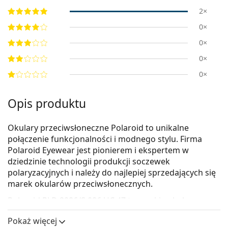
2×
0×
0×
0×
0×
Opis produktu
Okulary przeciwsłoneczne Polaroid to unikalne
połączenie funkcjonalności i modnego stylu. Firma
Polaroid Eyewear jest pionierem i ekspertem w
dziedzinie technologii produkcji soczewek
polaryzacyjnych i należy do najlepiej sprzedających się
marek okularów przeciwsłonecznych.
Polaroid PLD 2086/S 086 UC 47
to męskie okulary
przeciwsłoneczne.
Pokaż więcej