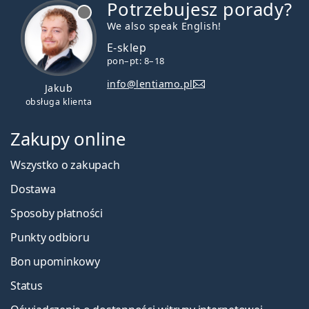
Potrzebujesz porady?
jest offline
We also speak English!
E-sklep
pon–pt: 8–18
info@lentiamo.pl
Jakub
obsługa klienta
Zakupy online
Wszystko o zakupach
Dostawa
Sposoby płatności
Punkty odbioru
Bon upominkowy
Status