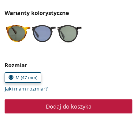
Precision
Warianty kolorystyczne
Total
Wybierz parametry
Rozmiar
M (47 mm)
Jaki mam rozmiar?
Dodaj do koszyka