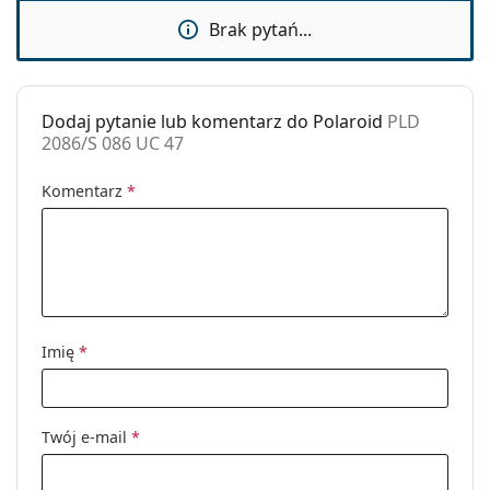
Kod:
PLD 2086/S 086 UC 47
Brak pytań...
Dodaj pytanie lub komentarz do Polaroid
PLD
2086/S 086 UC 47
Komentarz
*
Imię
*
Twój e-mail
*