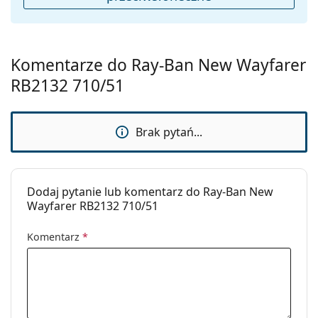
Sprawdź całą ofertę
okularów przeciwsłonecznych
,
gdzie znajdziesz więcej stylów popularnych marek.
Komentarze do Ray-Ban New Wayfarer
RB2132 710/51
Brak pytań...
Dodaj pytanie lub komentarz do Ray-Ban New
Wayfarer RB2132 710/51
Komentarz
*