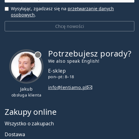
Wysyłając, zgadzasz się na
przetwarzanie danych
osobowych
.
Chcę nowości
Potrzebujesz porady?
jest offline
We also speak English!
E-sklep
pon–pt: 8–18
info@lentiamo.pl
Jakub
obsługa klienta
Zakupy online
Wszystko o zakupach
Dostawa