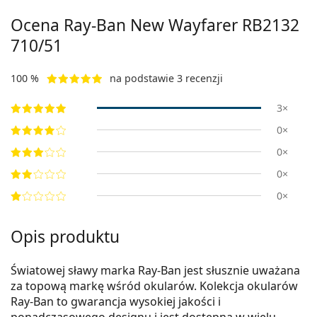
Ocena Ray-Ban New Wayfarer RB2132
710/51
100 %
na podstawie 3 recenzji
3×
0×
0×
0×
0×
Opis produktu
Światowej sławy marka Ray-Ban jest słusznie uważana
za topową markę wśród okularów. Kolekcja okularów
Ray-Ban to gwarancja wysokiej jakości i
ponadczasowego designu i jest dostępna w wielu