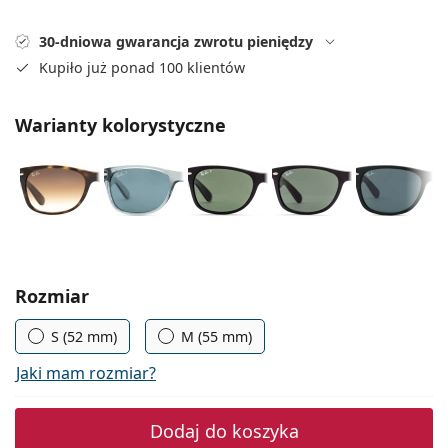
Precision
30-dniowa gwarancja zwrotu pieniędzy
Total
Kupiło już ponad 100 klientów
Warianty kolorystyczne
Wybierz parametry
Rozmiar
S (52 mm)
M (55 mm)
Jaki mam rozmiar?
Dodaj do koszyka