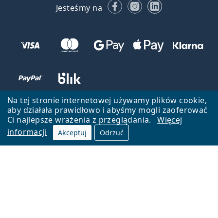
Facebooku
Instagramie
LinkedIn
Jesteśmy na
Na tej stronie internetowej używamy plików cookie,
aby działała prawidłowo i abyśmy mogli zaoferować
Ci najlepsze wrażenia z przeglądania.
Więcej
informacji
Akceptuj
Odrzuć
Wróć do strony głównej
Przejdź na górę
Lentiamo.pl jest własnością i jest zarządzane przez Lentiamo s.r.o.,
Czechy
Jesteśmy tu dla Ciebie już 18 lat.