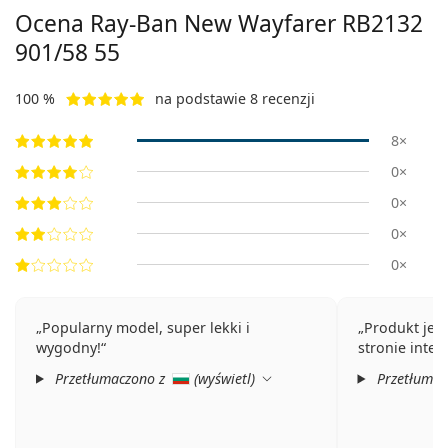
Ocena Ray-Ban New Wayfarer
RB2132
901/58 55
100 %
na podstawie 8 recenzji
8×
0×
0×
0×
0×
Popularny model, super lekki i
Produkt jes
wygodny!
stronie inter
Przetłumaczono z
(
wyświetl
)
Przetłumac