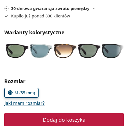
Precision
30-dniowa gwarancja zwrotu pieniędzy
Total
Kupiło już ponad 800 klientów
Warianty kolorystyczne
Wybierz parametry
Rozmiar
M (55 mm)
Jaki mam rozmiar?
Dodaj do koszyka