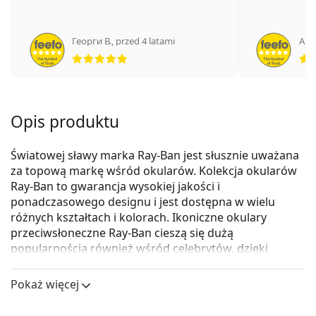
Георги В.
,
przed 4 latami
Ano
ocena 5 z 5
Opis produktu
Światowej sławy marka Ray-Ban jest słusznie uważana
za topową markę wśród okularów. Kolekcja okularów
Ray-Ban to gwarancja wysokiej jakości i
ponadczasowego designu i jest dostępna w wielu
różnych kształtach i kolorach. Ikoniczne okulary
przeciwsłoneczne Ray-Ban cieszą się dużą
popularnością również wśród celebrytów, dzięki
czemu ich popularność rozprzestrzeniła się na cały
świat.
Pokaż więcej
Ray-Ban New Wayfarer RB2132 901/58
to okulary