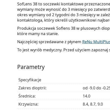
SofLens 38 to soczewki kontaktowe przeznaczone
wymiany może wynosić do 3 miesięcy po zatwierdze
okres wymiany od 2 tygodni do 3 miesięcy w zale
kontaktologa, który określi użytkownikowi najb
Produkcja soczewek Soflens 38 w plusowych diopt
które mamy na stanie.
Najczęściej sprzedawane z płynem
ReNu MultiPlu
To jest wyrób medyczny. Przed użyciem zapoznaj s
Parametry
Specyfikacje
Zakres dioptrii:
od -9.0 do -0.2
Średnica:
14.0
Krzywizna:
8.4, 8.7, 9.0