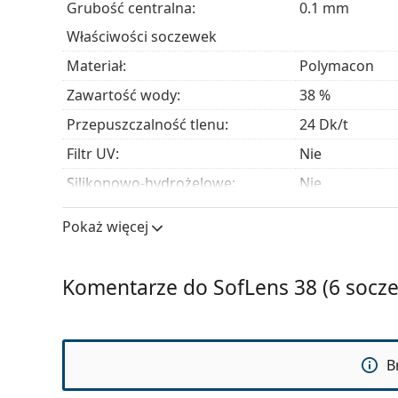
Grubość centralna:
0.1 mm
Właściwości soczewek
Materiał:
Polymacon
Zawartość wody:
38 %
Przepuszczalność tlenu:
24 Dk/t
Filtr UV:
Nie
Silikonowo-hydrożelowe:
Nie
Użycie
Pokaż więcej
Ważność:
Co najmniej 12
Zabarwienie ułatwiające
Tak
Komentarze do SofLens 38 (6 socz
manipulację:
Możliwość spania w
Nie
soczewkach:
B
Wskaźnik strony:
Tak
Opakowanie