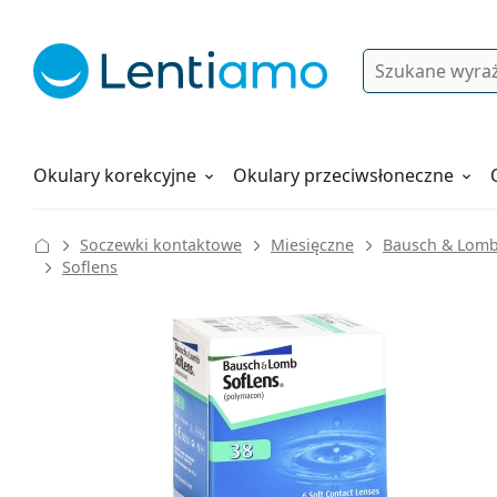
Wyszukiwanie
Logowanie
Nawigacja strony
Płyny do soczewek
Wszystko o zakupach
Okulary korekcyjne
Okulary przeciwsłoneczne
Soczewki kontaktowe
Miesięczne
Bausch & Lom
Soflens