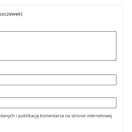
b
 soczewek)
ięczne
taktowe
czne i asferyczne
nych i publikację komentarza na stronie internetowej