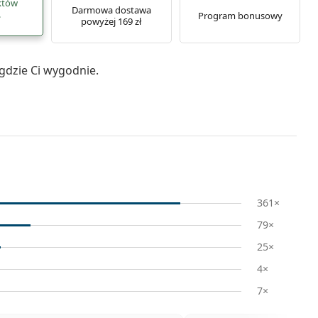
któw
Darmowa dostawa
.
Program bonusowy
powyżej 169 zł
gdzie Ci wygodnie.
361×
79×
25×
4×
7×