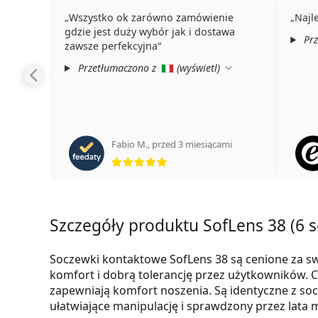
Wszystko ok zarówno zamówienie
Najl
gdzie jest duży wybór jak i dostawa
Prz
zawsze perfekcyjna
Przetłumaczono z
(
wyświetl
)
Fabio M.
,
przed 3 miesiącami
ocena 5 z 5
Szczegóły produktu SofLens 38 (6 
Soczewki kontaktowe SofLens 38 są cenione za sw
komfort i dobrą tolerancję przez użytkowników. 
zapewniają komfort noszenia. Są identyczne z s
ułatwiające manipulację i sprawdzony przez lata m