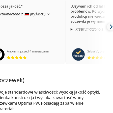
epsza jakość.
Używam ich od lat bez 
problemów. Po wycofaniu
etłumaczono z
(
wyświetl
)
produkcji nie wiedziałby
soczewki je wymienić.
Przetłumaczono z
(
Anonim
,
przed 4 miesiącami
Silvia V.
,
przed 8 
ocena 5 z 5
oce
soczewek)
oje standardowe właściwości: wysoką jakość optyki,
Cienka konstrukcja i wysoka zawartość wody
oczewkami Optima FW. Posiadają zabarwienie
ateriał.