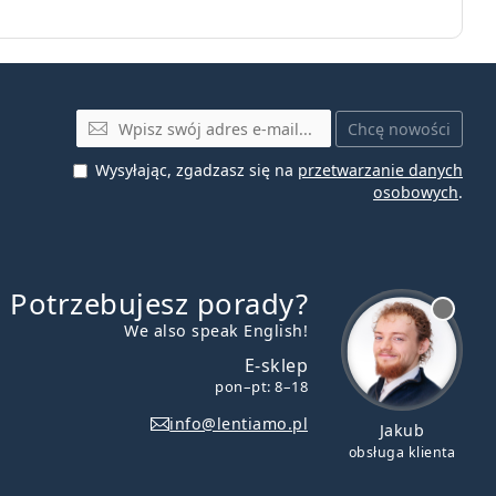
E-mail
Chcę nowości
Wysyłając, zgadzasz się na
przetwarzanie danych
osobowych
.
Potrzebujesz porady?
jest offline
We also speak English!
E-sklep
pon–pt: 8–18
info@lentiamo.pl
Jakub
obsługa klienta