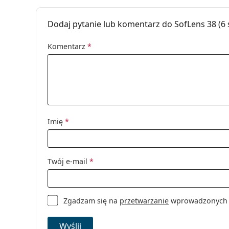
Producent:
Bausch & Lom
Dodaj pytanie lub komentarz do SofLens 38 (6
Soczewek w pudełku:
6
Komentarz
*
Waga:
49 g
Inne
Kategoria:
Soczewki mies
Soczewki kon
Soczewki sfery
Imię
*
Twój e-mail
*
Zgadzam się na
przetwarzanie
wprowadzonych da
Wyślij