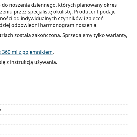
 do noszenia dziennego, których planowany okres
niu przez specjalistę okulistę. Producent podaje
żności od indywidualnych czynników i zaleceń
ardziej odpowiedni harmonogram noszenia.
riach została zakończona. Sprzedajemy tylko warianty,
s 360 ml z pojemnikiem
.
ię z instrukcją używania.
5