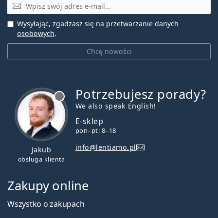
E-mail
Wysyłając, zgadzasz się na
przetwarzanie danych
osobowych
.
Chcę nowości
Potrzebujesz porady?
jest offline
We also speak English!
E-sklep
pon–pt: 8–18
info@lentiamo.pl
Jakub
obsługa klienta
Zakupy online
Wszystko o zakupach