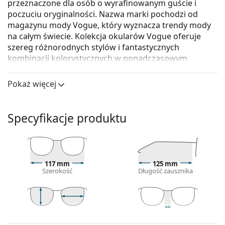
przeznaczone dla osób o wyrafinowanym guście i
poczuciu oryginalności. Nazwa marki pochodzi od
magazynu mody Vogue, który wyznacza trendy mody
na całym świecie. Kolekcja okularów Vogue oferuje
szereg różnorodnych stylów i fantastycznych
kombinacji kolorystycznych w ponadczasowym
wydaniu.
Pokaż więcej
Vogue 0VJ 2002 27817C 46
to dziecięce okulary
przeciwsłoneczne.
Oprawka okularów
Specyfikacje produktu
Zielony kolor oprawek doskonale pasuje do
chłodnego odcienia skóry oraz do
ciemnobrązowych, czarnych lub rudych włosów.
Oprawki okularów przeciwsłonecznych Cat Eye
są
117 mm
125 mm
Szerokość
Długość zausznika
idealnym wyborem, jeśli masz twarz w kształcie
serca, owalną lub romboidalną.
Oprawka okularów przeciwsłonecznych wykonana
jest z wysokiej jakości tworzywa sztucznego, które
34 mm
46 mm
17 mm
zapewnia wysoką trwałość i komfort noszenia.
Wysokość
Szerokość
Szerokość mostka