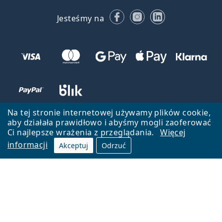
Facebooku
Instagramie
LinkedIn
Jesteśmy na
Na tej stronie internetowej używamy plików cookie,
aby działała prawidłowo i abyśmy mogli zaoferować
Ci najlepsze wrażenia z przeglądania.
Więcej
informacji
Akceptuj
Odrzuć
Wróć do strony głównej
Przejdź na górę
Lentiamo.pl jest własnością i jest zarządzane przez Lentiamo s.r.o.,
Czechy
Jesteśmy tu dla Ciebie już 18 lat.