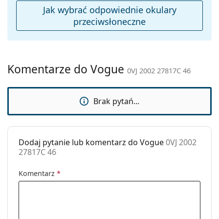
czyszczenia:
Jak wybrać odpowiednie okulary
Inne
przeciwsłoneczne
Płeć:
Dziecięce
Kategoria:
Okulary przeciwsłoneczne
Marka:
Vogue
Komentarze do Vogue
0VJ 2002 27817C 46
Zastosowanie:
Moda
Kod:
0VJ 2002 27817C 46
Brak pytań...
Dodaj pytanie lub komentarz do Vogue
0VJ 2002
27817C 46
Komentarz
*