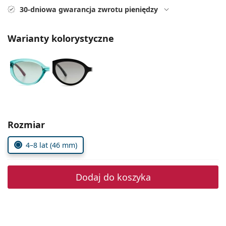
Precision
30-dniowa gwarancja zwrotu pieniędzy
Total
Warianty kolorystyczne
Wybierz parametry
Rozmiar
4–8 lat (46 mm)
Dodaj do koszyka