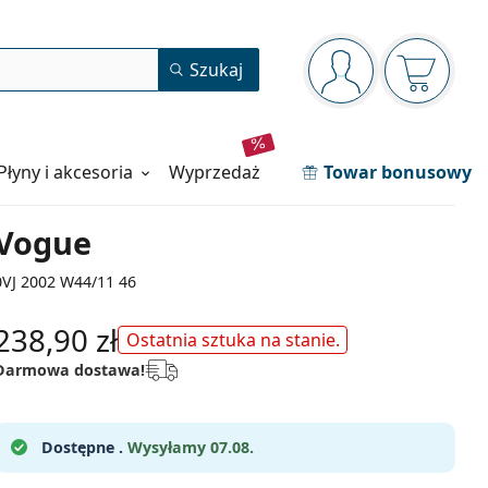
Panel nawigacyjny
Szukaj
jesteś zalogowan
Koszyk j
Płyny i akcesoria
wyprzedaż
Towar bonusowy
Vogue
0VJ 2002 W44/11 46
238,90 zł
Ostatnia sztuka na stanie.
Darmowa dostawa!
Dostępne .
Wysyłamy 07.08.