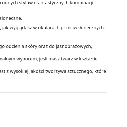
rodnych stylów i fantastycznych kombinacji
słoneczne.
z, jak wyglądasz w okularach przeciwsłonecznych.
go odcienia skóry oraz do jasnobrązowych,
ealnym wyborem, jeśli masz twarz w kształcie
t z wysokiej jakości tworzywa sztucznego, które
wiatła i są doskonałe dla oczu, ponieważ nie
rwienie płynnie zmienia się z ciemnego na
ści pozwala na filtrowanie ostrego światła
apewnia wystarczającą widoczność. Ta modyfikacja