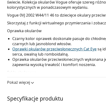
świecie. Kolekcja okularów Vogue oferuje szereg różno
kolorystycznych w ponadczasowym wydaniu.
Vogue 0VJ 2002 W44/11 46
to dziecięce okulary przeciw
Skorzystaj z funkcji wirtualnego przymierzania i zobac
Oprawka okularów
Czarny kolor oprawek doskonale pasuje do chłodne
czarnych lub jasnoblond włosów.
Oprawki okularów przeciwsłonecznych Cat Eye
są id
serca, owalną lub romboidalną.
Oprawka okularów przeciwsłonecznych wykonana jes
zapewnia wysoką trwałość i komfort noszenia.
Szkła okularowe
Szare soczewki okularów zmniejszają intensywność ś
Pokaż więcej
wpływają na kontrast ani nie zniekształcają kolorów.
Okulary posiadają
soczewki gradalne
, których zaba
jaśniejsze w dół. Najciemniejszy odcień w górnej czę
Specyfikacje produktu
słonecznego, a jaśniejszy odcień w dolnej części z