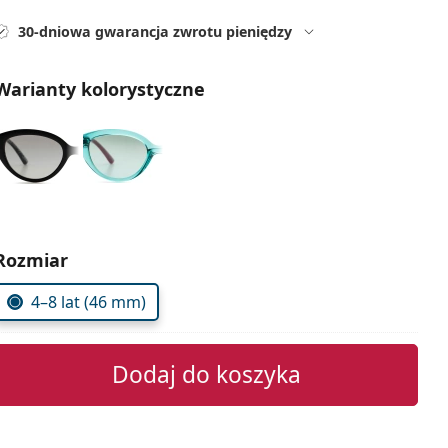
30-dniowa gwarancja zwrotu pieniędzy
Warianty kolorystyczne
Wybierz parametry
Rozmiar
4–8 lat (46 mm)
Dodaj do koszyka