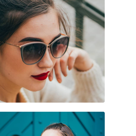
neczne