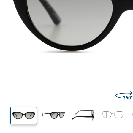
117 mm
Szerokość
Szeroko
soczewk
34 mm
46 mm
Wysokość soczewki
Szerokość soczewki