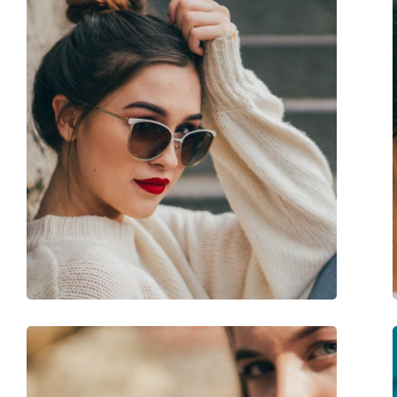
Inne
Płeć:
Dziecięce
Kategoria:
Okulary przeciwsło
Marka:
Vogue
Zastosowanie:
Moda
Kod:
0VJ 2002 W44/11 46