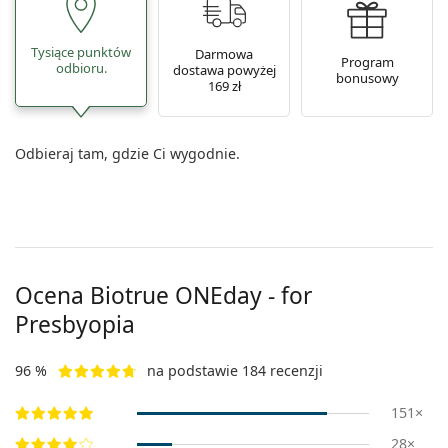
Tysiące punktów
Darmowa
Program
odbioru.
dostawa powyżej
bonusowy
169 zł
Odbieraj tam, gdzie Ci wygodnie.
Ocena Biotrue ONEday - for
Presbyopia
96 %
na podstawie 184 recenzji
151×
28×