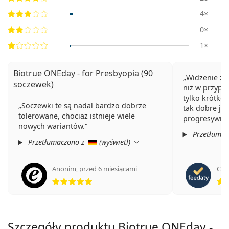
4×
0×
1×
Biotrue ONEday - for Presbyopia (90
Widzenie z b
soczewek)
niż w przypa
tylko krótkow
Soczewki te są nadal bardzo dobrze
tak dobre ja
tolerowane, chociaż istnieje wiele
progresywnyc
nowych wariantów.
Przetłumac
Przetłumaczono z
(
wyświetl
)
Anonim
,
przed 6 miesiącami
Cris
ocena 5 z 5
Szczegóły produktu Biotrue ONEday -