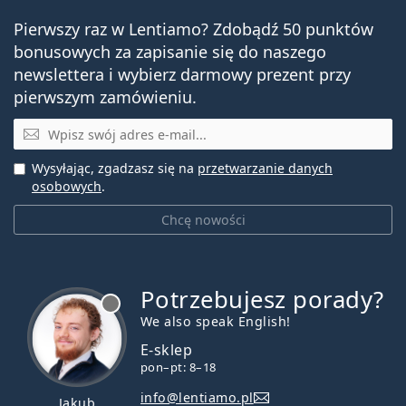
Inne jednodniowe soczewki
Pierwszy raz w Lentiamo? Zdobądź 50 punktów
wieloogniskowe
bonusowych za zapisanie się do naszego
newslettera i wybierz darmowy prezent przy
1-DAY Acuvue Moist Multifocal
pierwszym zamówieniu.
DAILIES AquaComfort Plus Multifocal
E-mail
DAILIES Total 1 Multifocal
Wysyłając, zgadzasz się na
przetwarzanie danych
Powiązane artykuły z naszego
osobowych
.
bloga
Chcę nowości
Ile czasu zajmuje przyzwyczajenie się do soczewek
kontaktowych?
Potrzebujesz porady?
Jak dbać o soczewki kontaktowe
jest offline
Co to jest prezbiopia (starczowzroczność): Objawy,
We also speak English!
leczenie i profilaktyka
E-sklep
Recepta na soczewki kontaktowe: Jak rozumieć
pon–pt: 8–18
parametry
info@lentiamo.pl
Czy mogę spać w soczewkach kontaktowych? A co,
Jakub