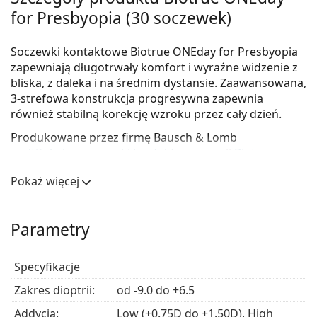
for Presbyopia (30 soczewek)
Soczewki kontaktowe Biotrue ONEday for Presbyopia
zapewniają długotrwały komfort i wyraźne widzenie z
bliska, z daleka i na średnim dystansie. Zaawansowana,
3-strefowa konstrukcja progresywna zapewnia
również stabilną korekcję wzroku przez cały dzień.
Produkowane przez firmę Bausch & Lomb
multifokalne soczewki kontaktowe
z serii
Biotrue
charakteryzują się zaawansowanym materiałem, który
Pokaż więcej
zapewnia wysoki poziom nawilżenia i komfort
noszenia.
Parametry
Główne zalety
Specyfikacje
Korekcja dla każdej odległości –
wieloogniskowa
Zakres dioptrii:
konstrukcja zapewnia korekcję wzroku do bliży,
od -9.0 do +6.5
średniej odległości i daleka w jednej soczewce.
Addycja:
Low (+0.75D do +1.50D), High