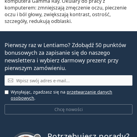
komputera Gamma Ray. Okulary do pracy z
komputerem: zmniejszają zmęczenie oczu, pieczenie
oczu i ból głowy, zwiększają kontrast, ostrość,
szczegóły, redukują odblaski.
Pierwszy raz w Lentiamo? Zdobądź 50 punktów
bonusowych za zapisanie się do naszego
newslettera i wybierz darmowy prezent przy
pierwszym zamówieniu.
E-mail
Wysyłając, zgadzasz się na
przetwarzanie danych
osobowych
.
Chcę nowości
Potrzebujesz porady?
jest offline