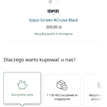
Izipizi Screen #Cruise Black
209,00 zł
Wysyłka gratis
&
Dostępne
Dlaczego warto kupować u nas?
Korzystne ceny
1 135 402 soczewek w
Bezpłatna w
magazynie
powyżej 16