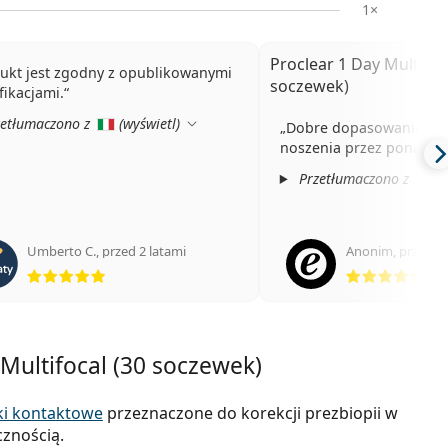
1×
Proclear 1 Day Multifoc
ukt jest zgodny z opublikowanymi
soczewek)
fikacjami.
etłumaczono z
(
wyświetl
)
Dobre dopasowanie i m
noszenia przez ponad 12
Przetłumaczono z
(
Umberto C.
,
przed 2 latami
Anonim
,
przed 3 
ocena 5 z 5
oce
Multifocal (30 soczewek)
i kontaktowe
przeznaczone do korekcji prezbiopii w
znością.