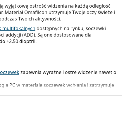
ą wyjątkową ostrość widzenia na każdą odległość
ar. Materiał Omafilcon utrzymuje Twoje oczy świeże i
 podczas Twoich aktywności.
 multifokalnych
dostępnych na rynku, soczewki
ści addycji (ADD). Są one dostosowane dla
o +2,50 dioptrii.
 soczewek
zapewnia wyraźne i ostre widzenie nawet o
gia PC w materiale soczewek wchłania i zatrzymuje
 na poziomie 96% przez 12 godzin i dłużej.
rują doskonałą tolerancję, dzięki czemu są idealne dla
ci oczu. Są również odpowiednie dla użytkowników
oczewki kontaktowe można po każdym użyciu po
ię o konserwację i dezynfekcję.