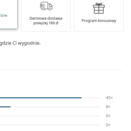
któw
Darmowa dostawa
.
Program bonusowy
powyżej 169 zł
gdzie Ci wygodnie.
45×
8×
0×
0×