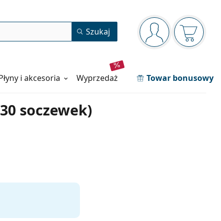
Panel nawigacyjny
Szukaj
jesteś zalogowan
Koszyk j
Płyny i akcesoria
wyprzedaż
Towar bonusowy
(30 soczewek)