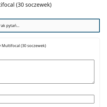
 miesięcy
ifocal (30 soczewek)
rak pytań...
ane HYDRATION bez konserwantów 10 ml
.
ię z instrukcją używania.
 Multifocal (30 soczewek)
nodniowe
ifokalne
taktowe