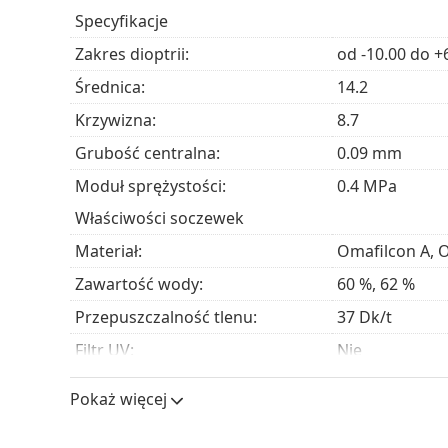
Specyfikacje
Proclear 1 Day Multifocal są przez
Zakres dioptrii:
od -10.00 do +
Osób cierpiących na
prezbiopię
z
krótkowzrocz
Średnica:
14.2
Tych, którzy preferują wygodę jednodniowyc
Krzywizna:
8.7
Osób cierpiących na suchość oczu związaną z
Osób, które cierpią na alergię na silikon.
Grubość centralna:
0.09 mm
Moduł sprężystości:
0.4 MPa
Często zadawane pytania
Właściwości soczewek
Materiał:
Omafilcon A, 
Jak długo można nosić soczewki Proclear 1 Da
Zawartość wody:
60 %, 62 %
Przepuszczalność tlenu:
37 Dk/t
Czy można spać w soczewkach Proclear 1 Day
Filtr UV:
Nie
Silikonowo-hydrożelowe:
Nie
Pokaż więcej
Inne jednodniowe soczewki mul
Użycie