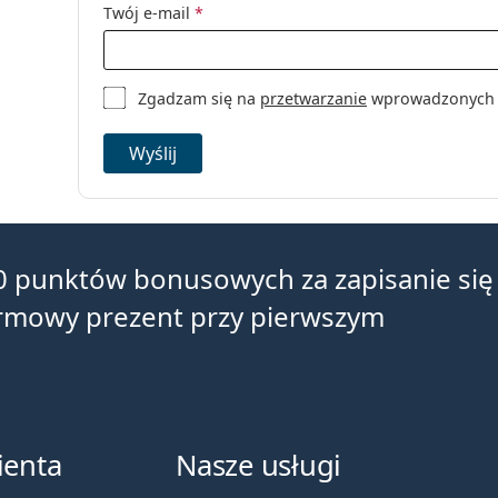
Twój e-mail
*
Zgadzam się na
przetwarzanie
wprowadzonych da
Wyślij
0 punktów bonusowych za zapisanie się
armowy prezent przy pierwszym
ienta
Nasze usługi