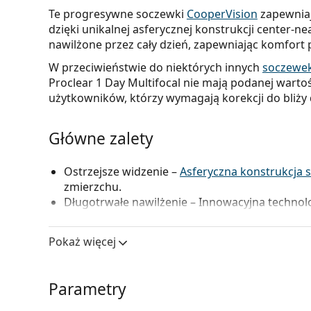
Te progresywne soczewki
CooperVision
zapewniaj
dzięki unikalnej asferycznej konstrukcji center-ne
nawilżone przez cały dzień, zapewniając komfort
W przeciwieństwie do niektórych innych
soczewek
Proclear 1 Day Multifocal nie mają podanej warto
użytkowników, którzy wymagają korekcji do bliży d
Główne zalety
Ostrzejsze widzenie –
Asferyczna konstrukcja
zmierzchu.
Długotrwałe nawilżenie –
Innowacyjna technolo
wilgoć, dzięki czemu utrzymuje nawilżenie oczu
Optymalny komfort –
Soczewki hydrożelowe ofe
Pokaż więcej
osób doświadczających suchości lub wrażliwoś
uczulonych na silikon.
Bezproblemowe użytkowanie –
Jednodniowe s
Parametry
prostu wyrzucić, bez konieczności martwienia s