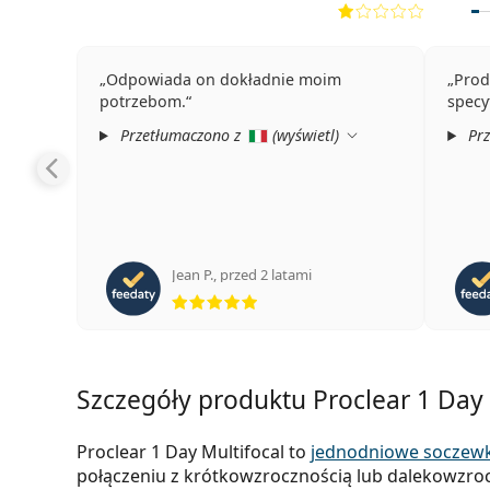
Odpowiada on dokładnie moim
Prod
potrzebom.
specy
Przetłumaczono z
(
wyświetl
)
Prz
Jean P.
,
przed 2 latami
ocena 5 z 5
Szczegóły produktu Proclear 1 Day 
Proclear 1 Day Multifocal to
jednodniowe soczewk
połączeniu z krótkowzrocznością lub dalekowzroc